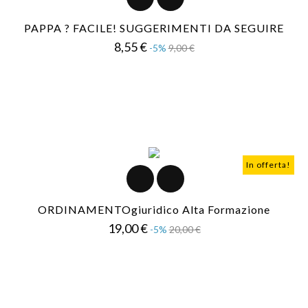
PAPPA ? FACILE! SUGGERIMENTI DA SEGUIRE
Prezzo
Prezzo
8,55 €
-5%
9,00 €
base
In offerta!
ORDINAMENTOgiuridico Alta Formazione
Prezzo
Prezzo
19,00 €
-5%
20,00 €
base