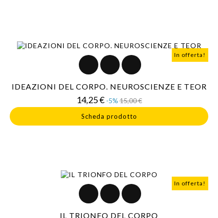
In offerta!
IDEAZIONI DEL CORPO. NEUROSCIENZE E TEOR
Prezzo
Prezzo
14,25 €
-5%
15,00 €
base
Scheda prodotto
In offerta!
IL TRIONFO DEL CORPO