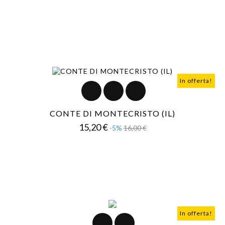
base
In offerta!
CONTE DI MONTECRISTO (IL)
Prezzo
Prezzo
15,20 €
-5%
16,00 €
base
In offerta!