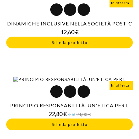
In offerta!
DINAMICHE INCLUSIVE NELLA SOCIETÀ POST-C
Prezzo
12,60 €
Scheda prodotto
In offerta!
PRINCIPIO RESPONSABILITÀ. UN'ETICA PER L
Prezzo
Prezzo
22,80 €
-5%
24,00 €
base
Scheda prodotto