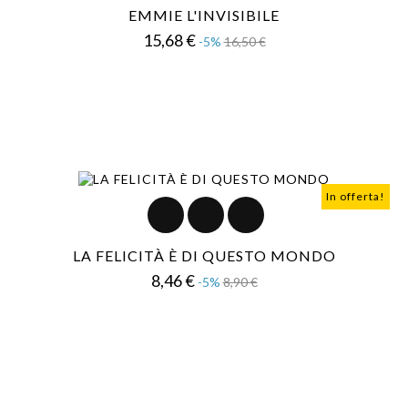
EMMIE L'INVISIBILE
Prezzo
Prezzo
15,68 €
-5%
16,50 €
base
In offerta!
LA FELICITÀ È DI QUESTO MONDO
Prezzo
Prezzo
8,46 €
-5%
8,90 €
base