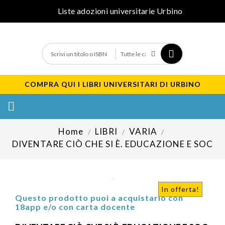
Liste adozioni universitarie Urbino
COMPRA QUI I LIBRI UNIVERSITARI DI URBINO

Home
LIBRI
VARIA
DIVENTARE CIÒ CHE SI È. EDUCAZIONE E SOC
In offerta!
Questo prodotto puoi a acquistarlo con
18app e/o con carta docente