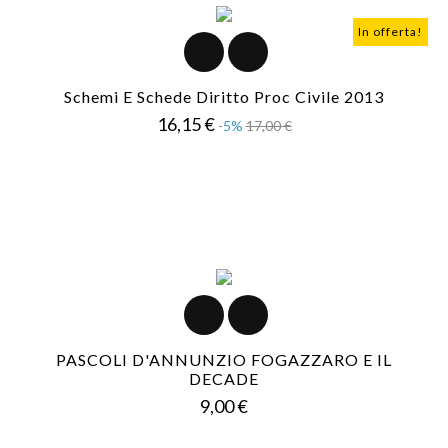
In offerta!
Schemi E Schede Diritto Proc Civile 2013
Prezzo
Prezzo
16,15 €
-5%
17,00 €
base
PASCOLI D'ANNUNZIO FOGAZZARO E IL
DECADE
Prezzo
9,00 €