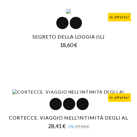
In offerta!
SEGRETO DELLA LOGGIA (IL)
Prezzo
18,60 €
In offerta!
CORTECCE. VIAGGIO NELL'INTIMITÀ DEGLI AL
Prezzo
Prezzo
28,41 €
-5%
29,90 €
base