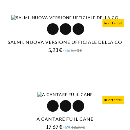
In offerta!
SALMI. NUOVA VERSIONE UFFICIALE DELLA CO
Prezzo
Prezzo
5,23 €
-5%
5,50 €
base
In offerta!
A CANTARE FU IL CANE
Prezzo
Prezzo
17,67 €
-5%
18,60 €