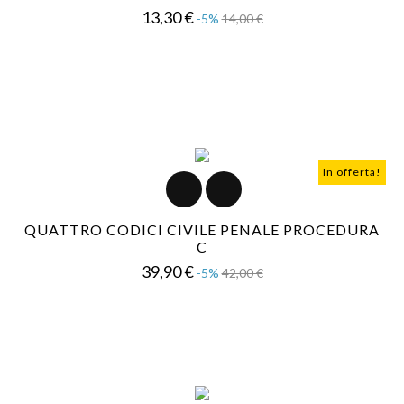
Prezzo
Prezzo
13,30 €
-5%
14,00 €
base
In offerta!
QUATTRO CODICI CIVILE PENALE PROCEDURA
C
Prezzo
Prezzo
39,90 €
-5%
42,00 €
base