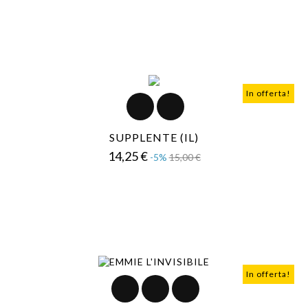
In offerta!
SUPPLENTE (IL)
Prezzo
Prezzo
14,25 €
-5%
15,00 €
base
In offerta!