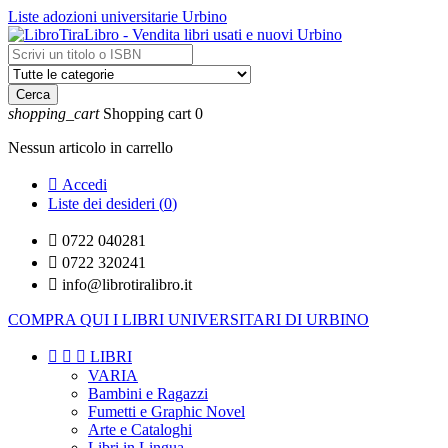
Liste adozioni universitarie Urbino
Cerca
shopping_cart
Shopping cart
0
Nessun articolo in carrello

Accedi
Liste dei desideri (
0
)

0722 040281

0722 320241

info@librotiralibro.it
COMPRA QUI I LIBRI UNIVERSITARI DI URBINO



LIBRI
VARIA
Bambini e Ragazzi
Fumetti e Graphic Novel
Arte e Cataloghi
Libri in Lingua