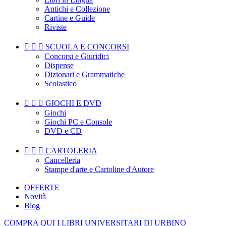
Antichi e Collezione
Cartine e Guide
Riviste



SCUOLA E CONCORSI
Concorsi e Giuridici
Dispense
Dizionari e Grammatiche
Scolastico



GIOCHI E DVD
Giochi
Giochi PC e Console
DVD e CD



CARTOLERIA
Cancelleria
Stampe d'arte e Cartoline d'Autore
OFFERTE
Novità
Blog
COMPRA QUI I LIBRI UNIVERSITARI DI URBINO