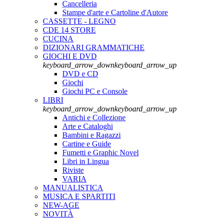
Cancelleria
Stampe d'arte e Cartoline d'Autore
CASSETTE - LEGNO
CDE 14 STORE
CUCINA
DIZIONARI GRAMMATICHE
GIOCHI E DVD
keyboard_arrow_down
keyboard_arrow_up
DVD e CD
Giochi
Giochi PC e Console
LIBRI
keyboard_arrow_down
keyboard_arrow_up
Antichi e Collezione
Arte e Cataloghi
Bambini e Ragazzi
Cartine e Guide
Fumetti e Graphic Novel
Libri in Lingua
Riviste
VARIA
MANUALISTICA
MUSICA E SPARTITI
NEW-AGE
NOVITÀ