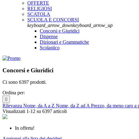
OFFERTE
RELIGIOSI
SCATOLA
SCUOLA E CONCORSI
keyboard_arrow_down
keyboard_arrow_up
Concorsi e Giuridici
Dispense
Dizionari e Grammatiche
Scolastico
Concorsi e Giuridici
Ci sono 6397 prodotti.
Ordina per:

Rilevanza
Nome, da A a Z
Nome, da Z ad A
Prezzo, da meno caro a 
Visualizzati 1-12 su 6397 articoli
In offerta!
Aggiungi alla lista dei desideri