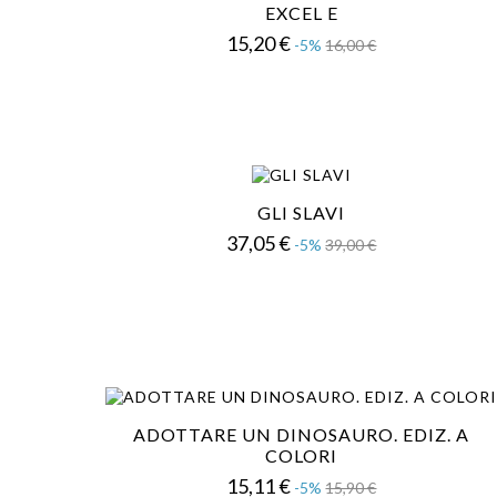
EXCEL E
Prezzo
Prezzo
15,20 €
-5%
16,00 €
base
GLI SLAVI
Prezzo
Prezzo
37,05 €
-5%
39,00 €
base
ADOTTARE UN DINOSAURO. EDIZ. A
COLORI
Prezzo
Prezzo
15,11 €
-5%
15,90 €