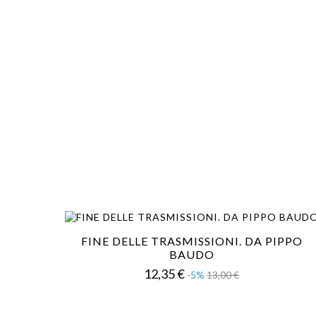
base
FINE DELLE TRASMISSIONI. DA PIPPO
BAUDO
Prezzo
Prezzo
12,35 €
-5%
13,00 €
base