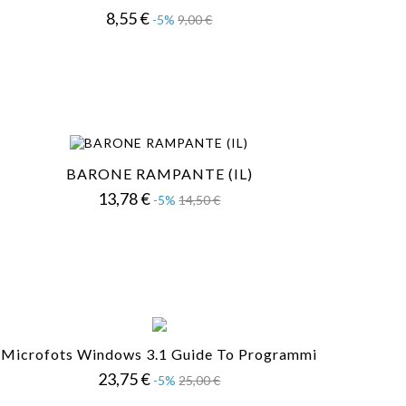
Prezzo
Prezzo
8,55 €
-5%
9,00 €
base
BARONE RAMPANTE (IL)
Prezzo
Prezzo
13,78 €
-5%
14,50 €
base
Microfots Windows 3.1 Guide To Programmi
Prezzo
Prezzo
23,75 €
-5%
25,00 €
base