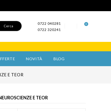
0722 040281
0
Cerca
0722 320241
FFERTE
NOVITÀ
BLOG
NZE E TEOR
 NEUROSCIENZE E TEOR