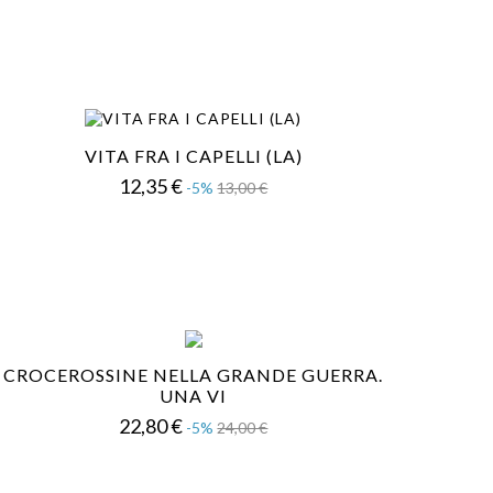
VITA FRA I CAPELLI (LA)
Prezzo
Prezzo
12,35 €
-5%
13,00 €
base
CROCEROSSINE NELLA GRANDE GUERRA.
UNA VI
Prezzo
Prezzo
22,80 €
-5%
24,00 €
base