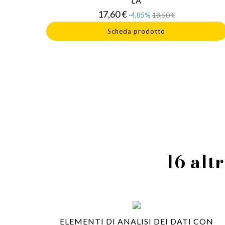
LA
Prezzo
Prezzo
17,60 €
-4,85%
18,50 €
base
Scheda prodotto
16 altr
ELEMENTI DI ANALISI DEI DATI CON