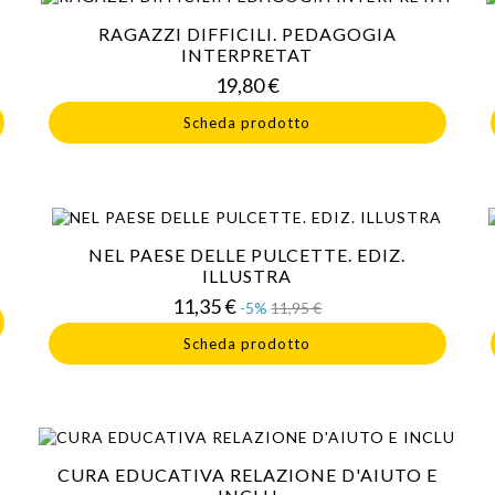
RAGAZZI DIFFICILI. PEDAGOGIA
INTERPRETAT
Prezzo
19,80 €
Scheda prodotto
NEL PAESE DELLE PULCETTE. EDIZ.
ILLUSTRA
Prezzo
Prezzo
11,35 €
-5%
11,95 €
base
Scheda prodotto
CURA EDUCATIVA RELAZIONE D'AIUTO E