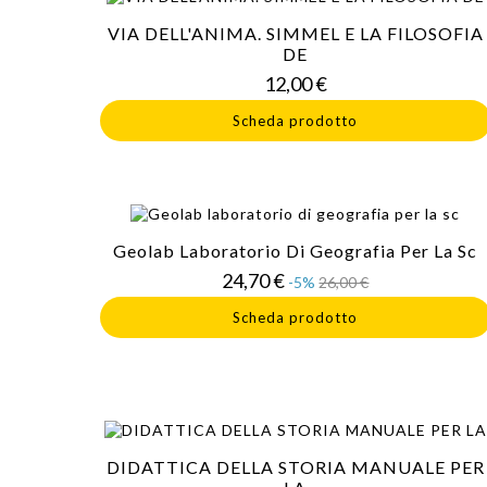
VIA DELL'ANIMA. SIMMEL E LA FILOSOFIA
DE
Prezzo
12,00 €
Scheda prodotto
Geolab Laboratorio Di Geografia Per La Sc
Prezzo
Prezzo
24,70 €
-5%
26,00 €
base
Scheda prodotto
DIDATTICA DELLA STORIA MANUALE PER