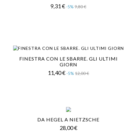
Prezzo
Prezzo
9,31 €
-5%
9,80 €
base
FINESTRA CON LE SBARRE. GLI ULTIMI
GIORN
Prezzo
Prezzo
11,40 €
-5%
12,00 €
base
DA HEGEL A NIETZSCHE
Prezzo
28,00 €