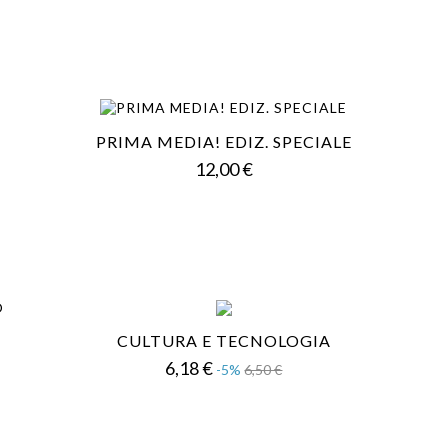
PRIMA MEDIA! EDIZ. SPECIALE
Prezzo
12,00 €
CULTURA E TECNOLOGIA
Prezzo
Prezzo
6,18 €
-5%
6,50 €
base