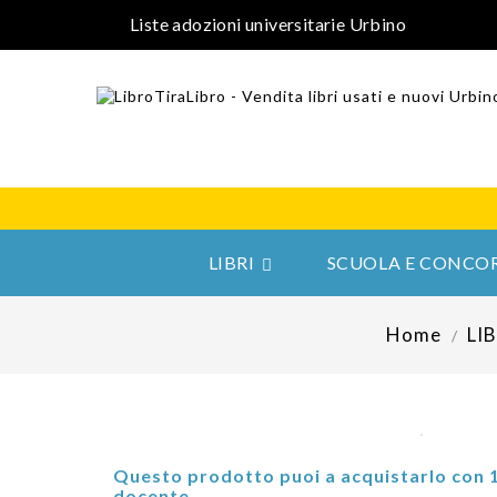
Liste adozioni universitarie Urbino
LIBRI
SCUOLA E CONCOR

Home
LI
Questo prodotto puoi a acquistarlo con 
docente