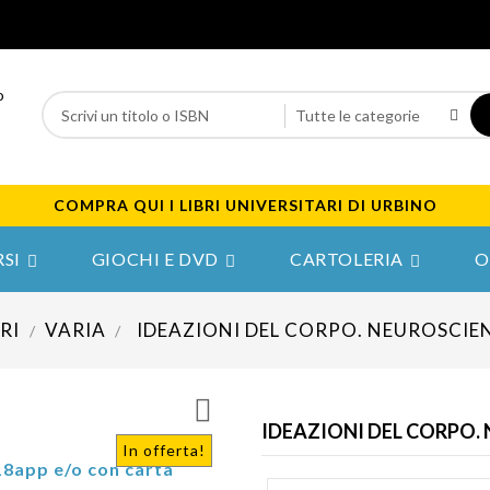
COMPRA QUI I LIBRI UNIVERSITARI DI URBINO
SI
GIOCHI E DVD
CARTOLERIA
O



BRI
VARIA
IDEAZIONI DEL CORPO. NEUROSCIE

IDEAZIONI DEL CORPO.
In offerta!
18app e/o con carta