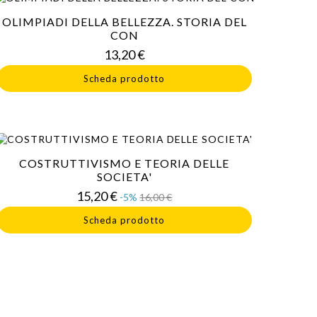
OLIMPIADI DELLA BELLEZZA. STORIA DEL
CON
Prezzo
13,20 €
Scheda prodotto
COSTRUTTIVISMO E TEORIA DELLE
SOCIETA'
Prezzo
Prezzo
15,20 €
-5%
16,00 €
base
Scheda prodotto