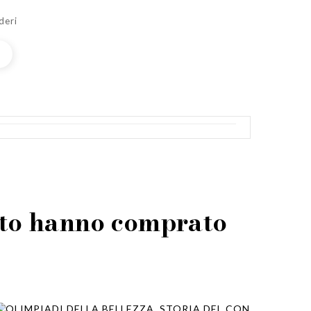
deri
otto hanno comprato