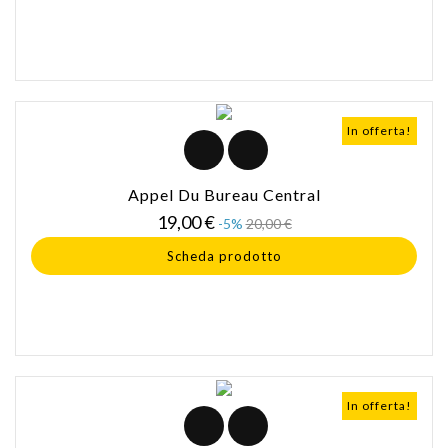
In offerta!
Appel Du Bureau Central
Prezzo
Prezzo
19,00 €
-5%
20,00 €
base
Scheda prodotto
In offerta!