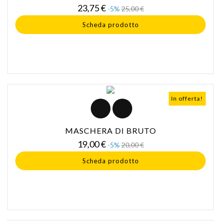
Prezzo
Prezzo
23,75 €
-5%
25,00 €
base
Scheda prodotto
In offerta!
MASCHERA DI BRUTO
Prezzo
Prezzo
19,00 €
-5%
20,00 €
base
Scheda prodotto