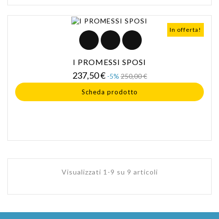
In offerta!
I PROMESSI SPOSI
Prezzo
Prezzo
237,50 €
-5%
250,00 €
base
Scheda prodotto
Visualizzati 1-9 su 9 articoli