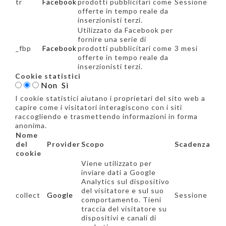
tr
Facebook
prodotti pubblicitari come
Sessione
offerte in tempo reale da
inserzionisti terzi.
Utilizzato da Facebook per
fornire una serie di
_fbp
Facebook
prodotti pubblicitari come
3 mesi
offerte in tempo reale da
inserzionisti terzi.
Cookie statistici
Non
Sì
I cookie statistici aiutano i proprietari del sito web a
capire come i visitatori interagiscono con i siti
raccogliendo e trasmettendo informazioni in forma
anonima.
Nome
del
Provider
Scopo
Scadenza
cookie
Viene utilizzato per
inviare dati a Google
Analytics sul dispositivo
del visitatore e sul suo
collect
Google
Sessione
comportamento. Tieni
traccia del visitatore su
dispositivi e canali di