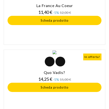
La France Au Coeur
Prezzo
Prezzo
11,40 €
-5%
12,00 €
base
Scheda prodotto
In offerta!
Quo Vadis?
Prezzo
Prezzo
14,25 €
-5%
15,00 €
base
Scheda prodotto