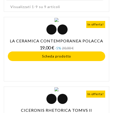
Visualizzati 1-9 su 9 articoli
In offerta!
LA CERAMICA CONTEMPORANEA POLACCA
Prezzo
Prezzo
19,00 €
-5%
20,00 €
base
Scheda prodotto
In offerta!
CICERONIS RHETORICA TOMVS II