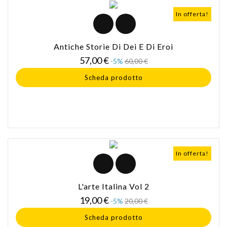
In offerta!
Antiche Storie Di Dei E Di Eroi
Prezzo
Prezzo
57,00 €
-5%
60,00 €
base
Scheda prodotto
In offerta!
L'arte Italina Vol 2
Prezzo
Prezzo
19,00 €
-5%
20,00 €
base
Scheda prodotto