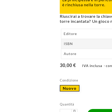
è rinchiusa nella torre.
Riuscirai a trovare la chiav
torre incantata? Un gioco m
Editore
ISBN
Autore
30,00 €
IVA inclusa
con
Condizione
Nuovo
Quantità