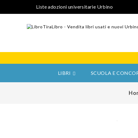
Liste adozioni universitarie Urbino
LIBRI
SCUOLA E CONCOR

Ho