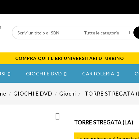
COMPRA QUI I LIBRI UNIVERSITARI DI URBINO
SI
GIOCHI E DVD
CARTOLERIA
O



me
GIOCHI E DVD
Giochi
TORRE STREGATA (

TORRE STREGATA (LA)
La principessa è in perico