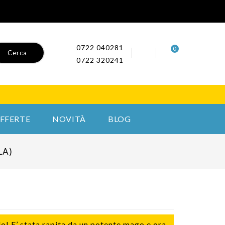
0722 040281
0
Cerca
0722 320241
FFERTE
NOVITÀ
BLOG
LA)
lo! E’ stata rapita da un potente mago e ora