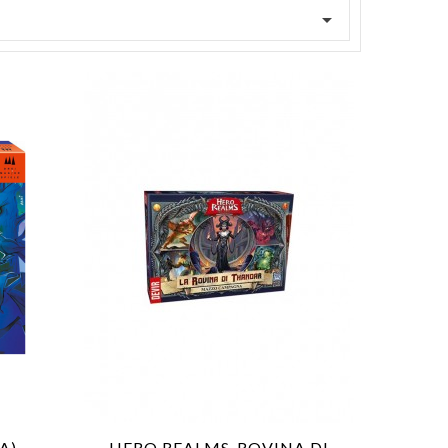

A)
HERO REALMS-ROVINA DI