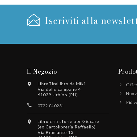
Iscriviti alla newslet
Il Negozio
Prodot
LibroTiraLibro da Miki

Offe
Via delle campane 4
Nuovi
61029 Urbino (PU)
Più v

0722 040281
Libroleria storie per Giocare

(ex Cartolibreria Raffaello)
Via Bramante 13