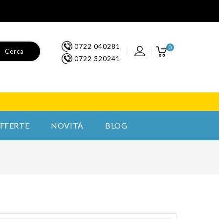
0722 040281
0
Cerca
0722 320241
FFERTE
NOVITÀ
BLOG