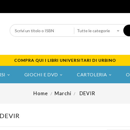
COMPRA QUI I LIBRI UNIVERSITARI DI URBINO
SI
GIOCHI E DVD
CARTOLERIA
O



Home
Marchi
DEVIR
a DEVIR