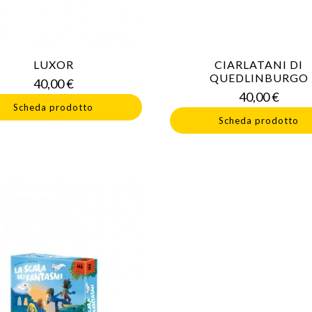
LUXOR
CIARLATANI DI
QUEDLINBURGO
Prezzo
40,00 €
Prezz
40,00 €
Scheda prodotto
Scheda prodotto