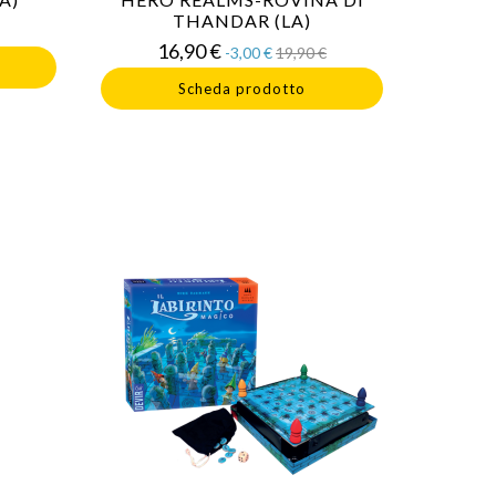
THANDAR (LA)
o
Prezzo
Prezzo
16,90 €
-3,00 €
19,90 €
base
Scheda prodotto