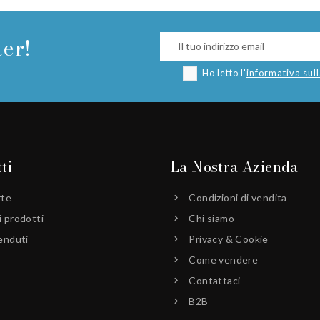
ter!
Ho letto l'
informativa sul
ti
La Nostra Azienda
rte
Condizioni di vendita
 prodotti
Chi siamo
enduti
Privacy & Cookie
Come vendere
Contattaci
B2B