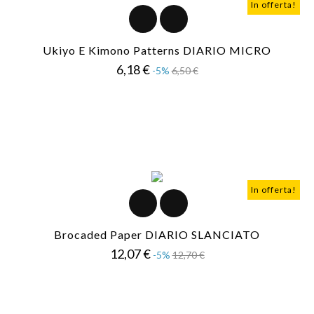
In offerta!
Ukiyo E Kimono Patterns DIARIO MICRO
Prezzo
Prezzo
6,18 €
-5%
6,50 €
base
In offerta!
Brocaded Paper DIARIO SLANCIATO
Prezzo
Prezzo
12,07 €
-5%
12,70 €
base