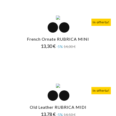
In offerta!
French Ornate RUBRICA MINI
Prezzo
Prezzo
13,30 €
-5%
14,00 €
base
In offerta!
Old Leather RUBRICA MIDI
Prezzo
Prezzo
13,78 €
-5%
14,50 €