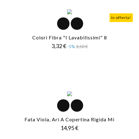
In offerta!
Colori Fibra "I Lavabilissimi" 8
Prezzo
Prezzo
3,32 €
-5%
3,50 €
base
Fata Viola, Ari A Copertina Rigida Mi
Prezzo
14,95 €