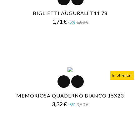
BIGLIETTI AUGURALI T11 78
Prezzo
Prezzo
1,71 €
-5%
1,80 €
base
In offerta!
MEMORIOSA QUADERNO BIANCO 15X23
Prezzo
Prezzo
3,32 €
-5%
3,50 €
base