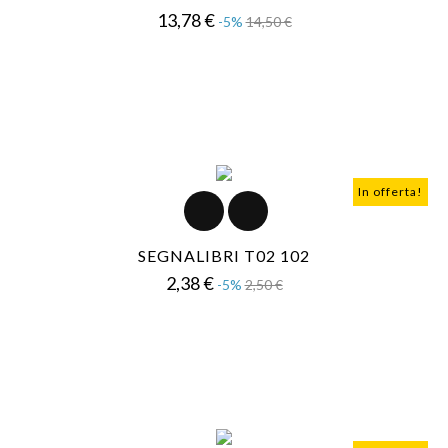
Prezzo
Prezzo
13,78 €
-5%
14,50 €
base
In offerta!
SEGNALIBRI T02 102
Prezzo
Prezzo
2,38 €
-5%
2,50 €
base