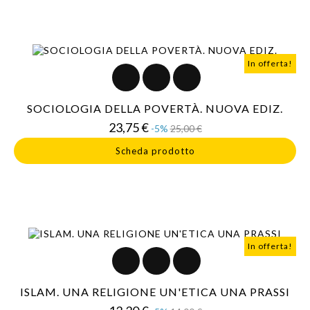
In offerta!
SOCIOLOGIA DELLA POVERTÀ. NUOVA EDIZ.
Prezzo
Prezzo
23,75 €
-5%
25,00 €
base
Scheda prodotto
In offerta!
ISLAM. UNA RELIGIONE UN'ETICA UNA PRASSI
Prezzo
Prezzo