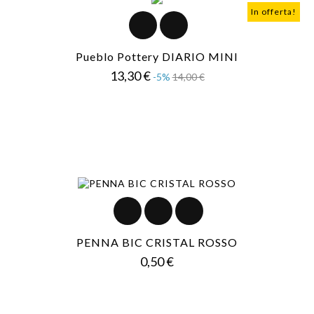
In offerta!
Pueblo Pottery DIARIO MINI
Prezzo
Prezzo
13,30 €
-5%
14,00 €
base
PENNA BIC CRISTAL ROSSO
Prezzo
0,50 €