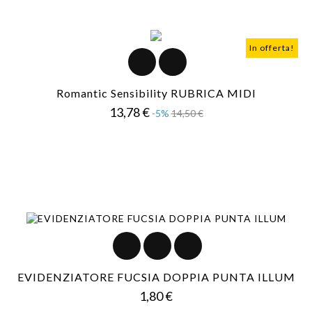
In offerta!
Romantic Sensibility RUBRICA MIDI
Prezzo
Prezzo
13,78 €
-5%
14,50 €
base
EVIDENZIATORE FUCSIA DOPPIA PUNTA ILLUM
Prezzo
1,80 €