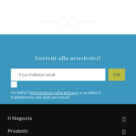
Iscriviti alla newsletter!
Ho letto l'
informativa sulla privacy
e accetto il
trattamento dei dati personali
Il Negozio

Prodotti
