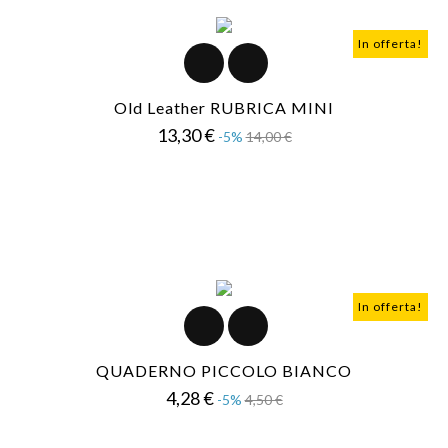
In offerta!
Old Leather RUBRICA MINI
Prezzo
Prezzo
13,30 €
-5%
14,00 €
base
In offerta!
QUADERNO PICCOLO BIANCO
Prezzo
Prezzo
4,28 €
-5%
4,50 €
base