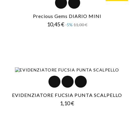
Precious Gems DIARIO MINI
Prezzo
Prezzo
10,45 €
-5%
11,00 €
base
EVIDENZIATORE FUCSIA PUNTA SCALPELLO
Prezzo
1,10 €