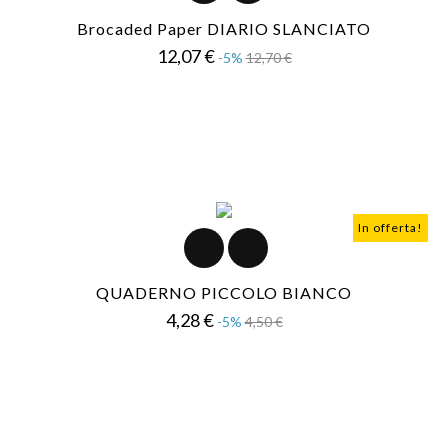
Brocaded Paper DIARIO SLANCIATO
Prezzo
Prezzo
12,07 €
-5%
12,70 €
base
In offerta!
QUADERNO PICCOLO BIANCO
Prezzo
Prezzo
4,28 €
-5%
4,50 €
base