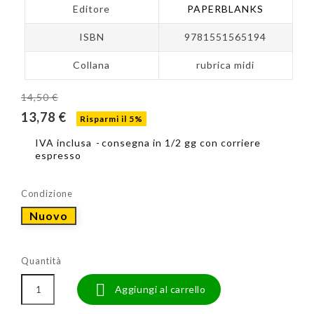
Editore
PAPERBLANKS
ISBN
9781551565194
Collana
rubrica midi
14,50 €
13,78 €
Risparmi il 5%
IVA inclusa
consegna in 1/2 gg con corriere
espresso
Condizione
Nuovo
Quantità

Aggiungi al carrello