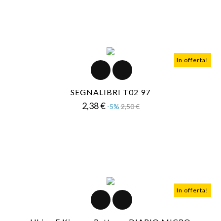
In offerta!
SEGNALIBRI T02 97
Prezzo
Prezzo
2,38 €
-5%
2,50 €
base
In offerta!