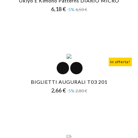
Ukiyo E Kimono Patterns DIARIO MICRO
Prezzo
Prezzo
6,18 €
-5%
6,50 €
base
In offerta!
BIGLIETTI AUGURALI T03 201
Prezzo
Prezzo
2,66 €
-5%
2,80 €
base