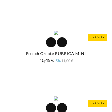
In offerta!
French Ornate RUBRICA MINI
Prezzo
Prezzo
10,45 €
-5%
11,00 €
base
In offerta!