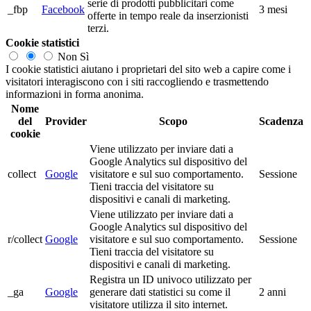
serie di prodotti pubblicitari come
_fbp
Facebook
3 mesi
offerte in tempo reale da inserzionisti
terzi.
Cookie statistici
Non
Sì
I cookie statistici aiutano i proprietari del sito web a capire come i
visitatori interagiscono con i siti raccogliendo e trasmettendo
informazioni in forma anonima.
Nome
del
Provider
Scopo
Scadenza
cookie
Viene utilizzato per inviare dati a
Google Analytics sul dispositivo del
collect
Google
visitatore e sul suo comportamento.
Sessione
Tieni traccia del visitatore su
dispositivi e canali di marketing.
Viene utilizzato per inviare dati a
Google Analytics sul dispositivo del
r/collect
Google
visitatore e sul suo comportamento.
Sessione
Tieni traccia del visitatore su
dispositivi e canali di marketing.
Registra un ID univoco utilizzato per
_ga
Google
generare dati statistici su come il
2 anni
visitatore utilizza il sito internet.