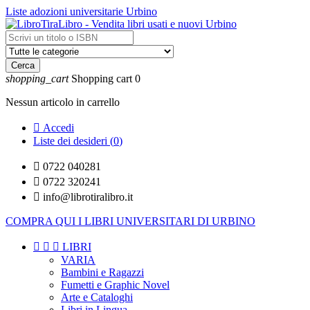
Liste adozioni universitarie Urbino
Cerca
shopping_cart
Shopping cart
0
Nessun articolo in carrello

Accedi
Liste dei desideri (
0
)

0722 040281

0722 320241

info@librotiralibro.it
COMPRA QUI I LIBRI UNIVERSITARI DI URBINO



LIBRI
VARIA
Bambini e Ragazzi
Fumetti e Graphic Novel
Arte e Cataloghi
Libri in Lingua