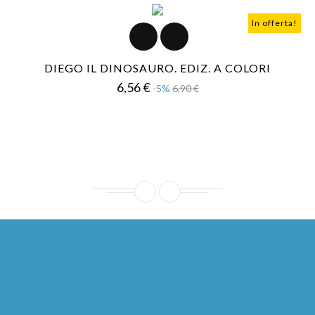
In offerta!
DIEGO IL DINOSAURO. EDIZ. A COLORI
Prezzo
Prezzo
6,56 €
-5%
6,90 €
base