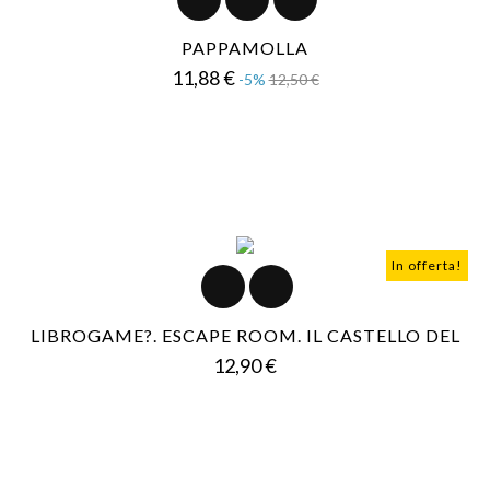
PAPPAMOLLA
Prezzo
Prezzo
11,88 €
-5%
12,50 €
base
In offerta!
LIBROGAME?. ESCAPE ROOM. IL CASTELLO DEL
Prezzo
12,90 €