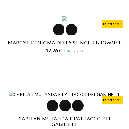
In offerta!
MARCY E L'ENIGMA DELLA SFINGE. I BROWNST
Prezzo
Prezzo
12,26 €
-5%
12,90 €
base
In offerta!
CAPITAN MUTANDA E L'ATTACCO DEI
GABINETT