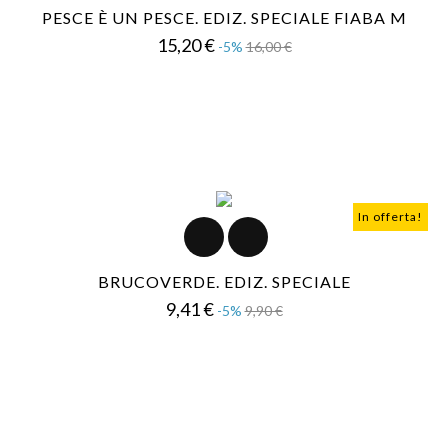
PESCE È UN PESCE. EDIZ. SPECIALE FIABA M
Prezzo
Prezzo
15,20 €
-5%
16,00 €
base
In offerta!
BRUCOVERDE. EDIZ. SPECIALE
Prezzo
Prezzo
9,41 €
-5%
9,90 €
base