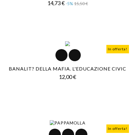
Prezzo
Prezzo
14,73 €
-5%
15,50 €
base
In offerta!
BANALIT? DELLA MAFIA. L'EDUCAZIONE CIVIC
Prezzo
12,00 €
In offerta!