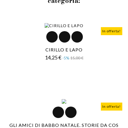
categoria:
In offerta!
CIRILLO E LAPO
Prezzo
Prezzo
14,25 €
-5%
15,00 €
base
In offerta!
GLI AMICI DI BABBO NATALE. STORIE DA COS