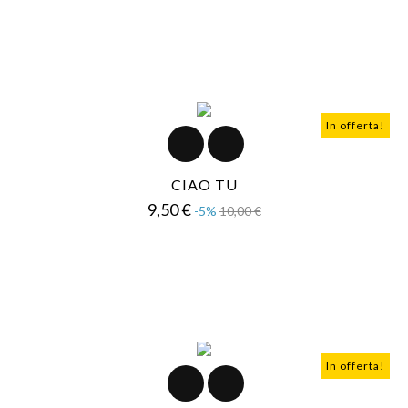
In offerta!
CIAO TU
Prezzo
Prezzo
9,50 €
-5%
10,00 €
base
In offerta!