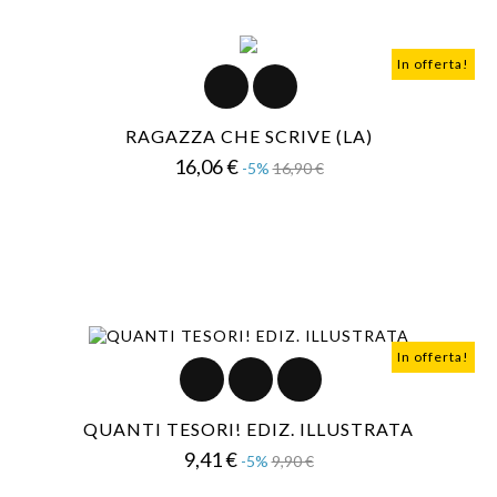
In offerta!
RAGAZZA CHE SCRIVE (LA)
Prezzo
Prezzo
16,06 €
-5%
16,90 €
base
In offerta!
QUANTI TESORI! EDIZ. ILLUSTRATA
Prezzo
Prezzo
9,41 €
-5%
9,90 €
base