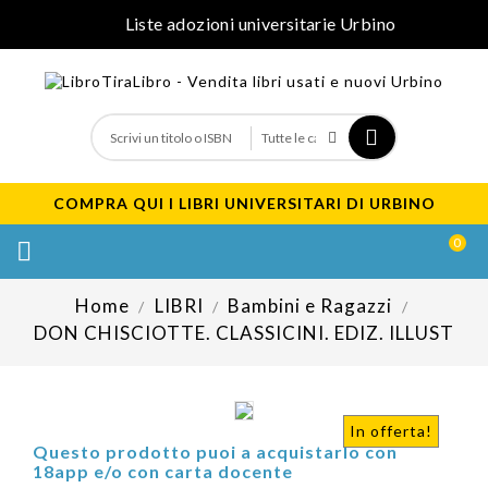
Liste adozioni universitarie Urbino
COMPRA QUI I LIBRI UNIVERSITARI DI URBINO
0

Home
LIBRI
Bambini e Ragazzi
DON CHISCIOTTE. CLASSICINI. EDIZ. ILLUST
In offerta!
Questo prodotto puoi a acquistarlo con
18app e/o con carta docente