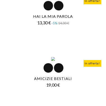
In offerta!
HAI LA MIA PAROLA
Prezzo
Prezzo
13,30 €
-5%
14,00 €
base
In offerta!
AMICIZIE BESTIALI
Prezzo
19,00 €