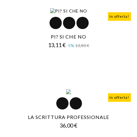
In offerta!
PI? SI CHE NO
Prezzo
Prezzo
13,11 €
-5%
13,80 €
base
In offerta!
LA SCRITTURA PROFESSIONALE
Prezzo
36,00 €