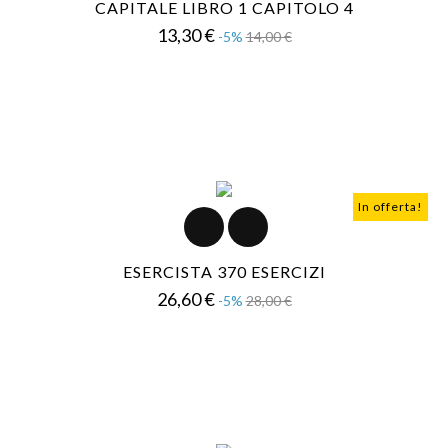
CAPITALE LIBRO 1 CAPITOLO 4
Prezzo
Prezzo
13,30 €
-5%
14,00 €
base
In offerta!
ESERCISTA 370 ESERCIZI
Prezzo
Prezzo
26,60 €
-5%
28,00 €
base