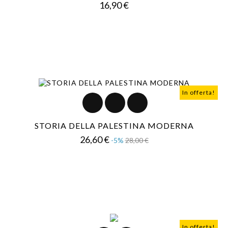
Prezzo
16,90 €
In offerta!
STORIA DELLA PALESTINA MODERNA
Prezzo
Prezzo
26,60 €
-5%
28,00 €
base
In offerta!