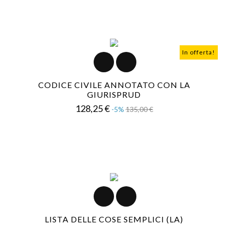
In offerta!
CODICE CIVILE ANNOTATO CON LA
GIURISPRUD
Prezzo
Prezzo
128,25 €
-5%
135,00 €
base
LISTA DELLE COSE SEMPLICI (LA)