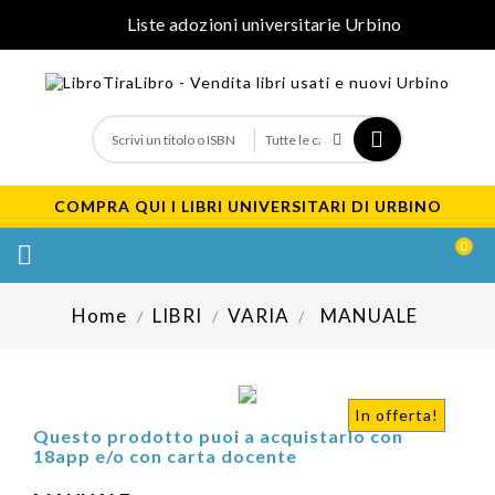
Liste adozioni universitarie Urbino
COMPRA QUI I LIBRI UNIVERSITARI DI URBINO
0

Home
LIBRI
VARIA
MANUALE
In offerta!
Questo prodotto puoi a acquistarlo con
18app e/o con carta docente