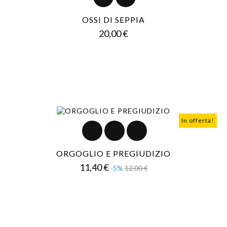
OSSI DI SEPPIA
Prezzo
20,00 €
In offerta!
ORGOGLIO E PREGIUDIZIO
Prezzo
Prezzo
11,40 €
-5%
12,00 €
base