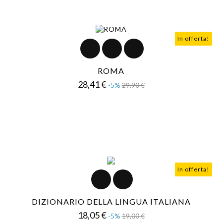
In offerta!
ROMA
Prezzo
Prezzo
28,41 €
-5%
29,90 €
base
In offerta!
DIZIONARIO DELLA LINGUA ITALIANA
Prezzo
Prezzo
18,05 €
-5%
19,00 €