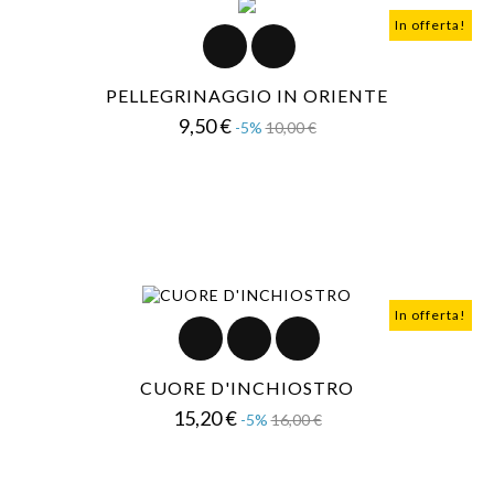
In offerta!
PELLEGRINAGGIO IN ORIENTE
Prezzo
Prezzo
9,50 €
-5%
10,00 €
base
In offerta!
CUORE D'INCHIOSTRO
Prezzo
Prezzo
15,20 €
-5%
16,00 €
base