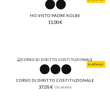
HO VISTO PADRE KOLBE
Prezzo
11,00 €
In offerta!
CORSO DI DIRITTO COSTITUZIONALE
Prezzo
Prezzo
37,05 €
-5%
39,00 €
base