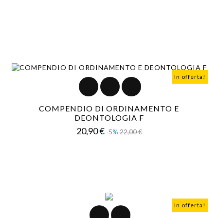
base
In offerta!
COMPENDIO DI ORDINAMENTO E
DEONTOLOGIA F
Prezzo
Prezzo
20,90 €
-5%
22,00 €
base
In offerta!