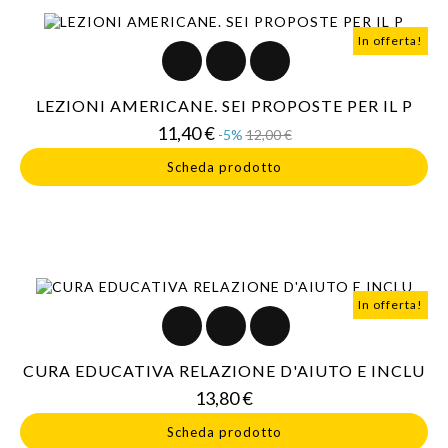
In offerta!
LEZIONI AMERICANE. SEI PROPOSTE PER IL P
Prezzo
Prezzo
11,40 €
-5%
12,00 €
base
Scheda prodotto
In offerta!
CURA EDUCATIVA RELAZIONE D'AIUTO E INCLU
Prezzo
13,80 €
Scheda prodotto