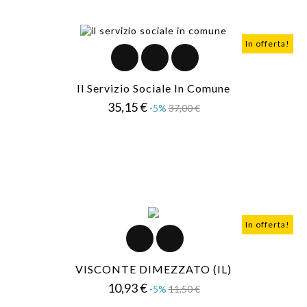
In offerta!
Il Servizio Sociale In Comune
Prezzo
Prezzo
35,15 €
-5%
37,00 €
base
In offerta!
VISCONTE DIMEZZATO (IL)
Prezzo
Prezzo
10,93 €
-5%
11,50 €
base