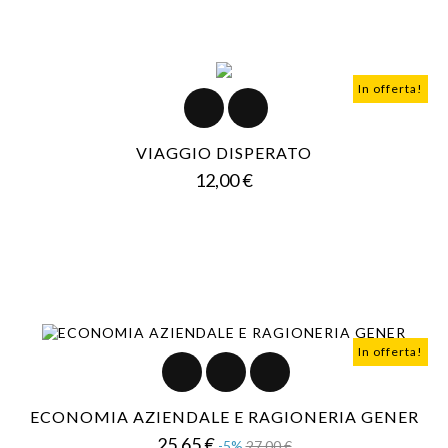
In offerta!
VIAGGIO DISPERATO
Prezzo
12,00 €
In offerta!
ECONOMIA AZIENDALE E RAGIONERIA GENER
Prezzo
Prezzo
25,65 €
-5%
27,00 €