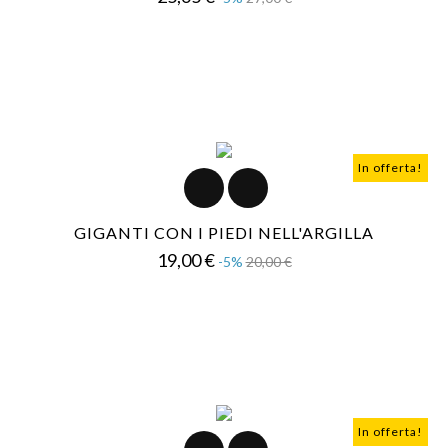
base
In offerta!
GIGANTI CON I PIEDI NELL'ARGILLA
Prezzo
Prezzo
19,00 €
-5%
20,00 €
base
In offerta!