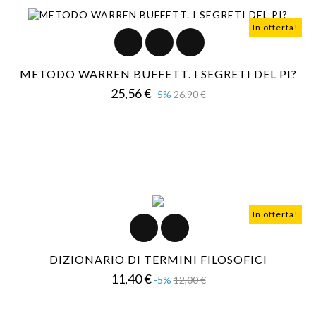
In offerta!
METODO WARREN BUFFETT. I SEGRETI DEL PI?
Prezzo
Prezzo
25,56 €
-5%
26,90 €
base
In offerta!
DIZIONARIO DI TERMINI FILOSOFICI
Prezzo
Prezzo
11,40 €
-5%
12,00 €
base