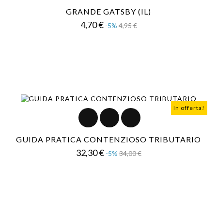
GRANDE GATSBY (IL)
Prezzo
Prezzo
4,70 €
-5%
4,95 €
base
In offerta!
GUIDA PRATICA CONTENZIOSO TRIBUTARIO
Prezzo
Prezzo
32,30 €
-5%
34,00 €
base