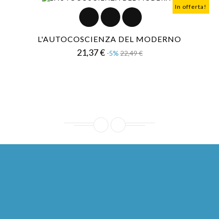
In offerta!
L'AUTOCOSCIENZA DEL MODERNO
Prezzo
Prezzo
21,37 €
-5%
22,49 €
base