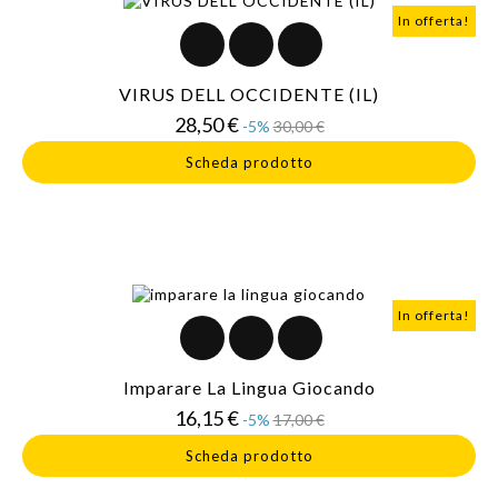
In offerta!
VIRUS DELL OCCIDENTE (IL)
Prezzo
Prezzo
28,50 €
-5%
30,00 €
base
Scheda prodotto
In offerta!
Imparare La Lingua Giocando
Prezzo
Prezzo
16,15 €
-5%
17,00 €
base
Scheda prodotto