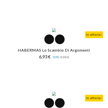
In offerta!
HABERMAS Lo Scambio Di Argomenti
Prezzo
Prezzo
6,93 €
-30%
9,90 €
base
In offerta!