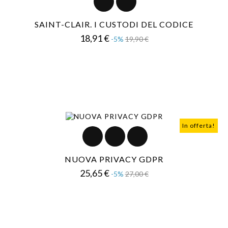
SAINT-CLAIR. I CUSTODI DEL CODICE
Prezzo
Prezzo
18,91 €
-5%
19,90 €
base
In offerta!
NUOVA PRIVACY GDPR
Prezzo
Prezzo
25,65 €
-5%
27,00 €
base