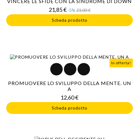
VINCERE LE SFIDE CON LA SINDROME DI DOWN
Prezzo
Prezzo
21,85 €
-5%
23,00 €
base
Scheda prodotto
In offerta!
PROMUOVERE LO SVILUPPO DELLA MENTE. UN
A
Prezzo
12,60 €
Scheda prodotto