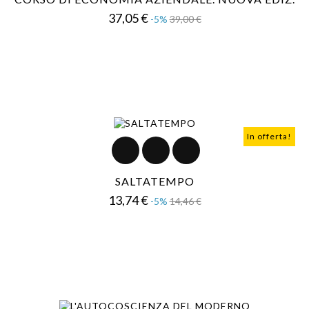
Prezzo
Prezzo
37,05 €
-5%
39,00 €
base
In offerta!
SALTATEMPO
Prezzo
Prezzo
13,74 €
-5%
14,46 €
base