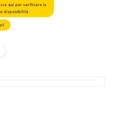
icca qui per verificare la
le disponibilità
eri