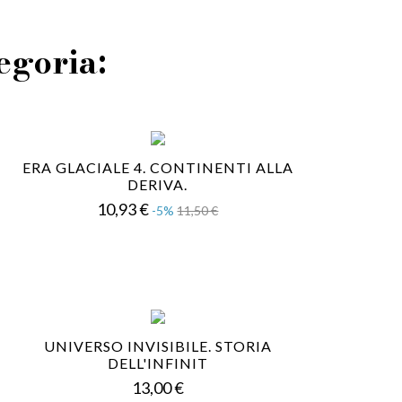
tegoria:
ERA GLACIALE 4. CONTINENTI ALLA
DERIVA.
Prezzo
Prezzo
10,93 €
-5%
11,50 €
base
UNIVERSO INVISIBILE. STORIA
DELL'INFINIT
Prezzo
13,00 €