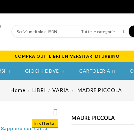
COMPRA QUI I LIBRI UNIVERSITARI DI URBINO
SI
GIOCHI E DVD
CARTOLERIA
O



Home
LIBRI
VARIA
MADRE PICCOLA

MADRE PICCOLA
In offerta!
18app e/o con carta