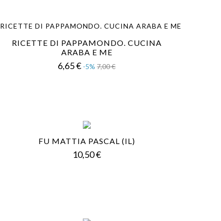
RICETTE DI PAPPAMONDO. CUCINA
ARABA E ME
Prezzo
Prezzo
6,65 €
-5%
7,00 €
base
FU MATTIA PASCAL (IL)
Prezzo
10,50 €