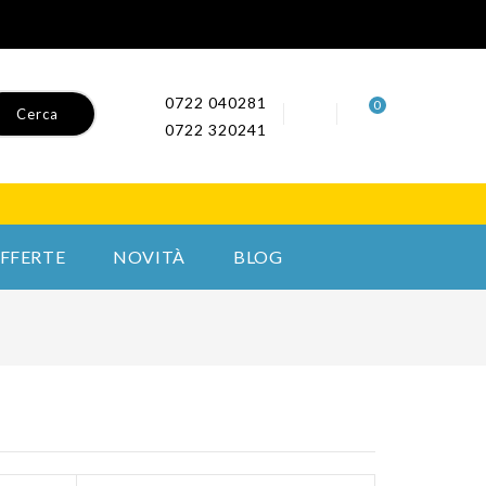
0722 040281
0
Cerca
0722 320241
FFERTE
NOVITÀ
BLOG