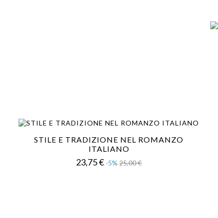
STILE E TRADIZIONE NEL ROMANZO
ITALIANO
Prezzo
Prezzo
23,75 €
-5%
25,00 €
base