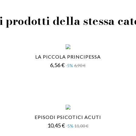
i prodotti della stessa ca
LA PICCOLA PRINCIPESSA
Prezzo
Prezzo
6,56 €
-5%
6,90 €
base
EPISODI PSICOTICI ACUTI
Prezzo
Prezzo
10,45 €
-5%
11,00 €
base