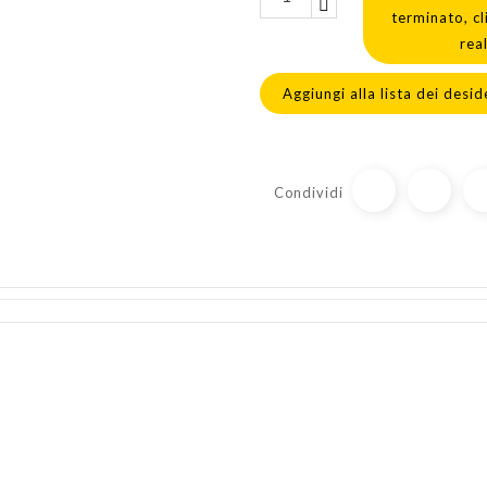
terminato, cl
rea
Aggiungi alla lista dei desid
Condividi