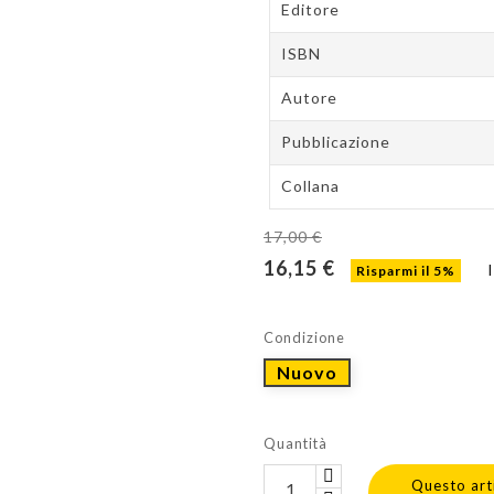
Editore
ISBN
Autore
Pubblicazione
Collana
17,00 €
16,15 €
Risparmi il 5%
Condizione
Nuovo
Quantità
Questo art