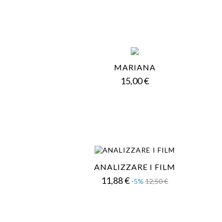
MARIANA
Prezzo
15,00 €
ANALIZZARE I FILM
Prezzo
Prezzo
11,88 €
-5%
12,50 €
base