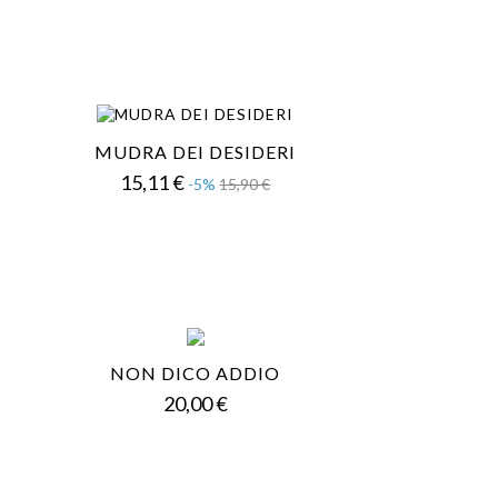
MUDRA DEI DESIDERI
Prezzo
Prezzo
15,11 €
-5%
15,90 €
base
NON DICO ADDIO
Prezzo
20,00 €