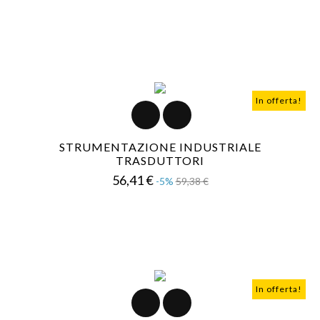
In offerta!
STRUMENTAZIONE INDUSTRIALE
TRASDUTTORI
Prezzo
Prezzo
56,41 €
-5%
59,38 €
base
In offerta!