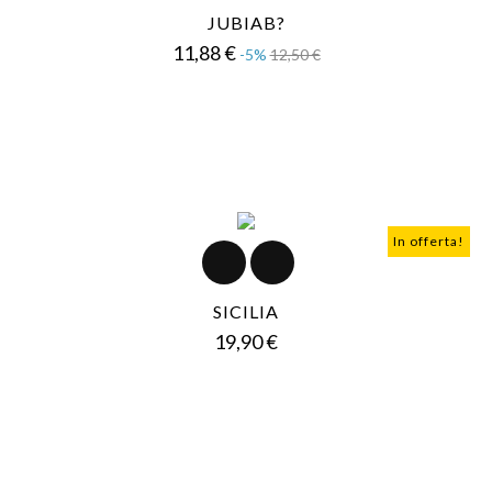
JUBIAB?
Prezzo
Prezzo
11,88 €
-5%
12,50 €
base
In offerta!
SICILIA
Prezzo
19,90 €