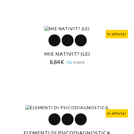
In offerta!
MIE NATIVIT? (LE)
Prezzo
Prezzo
8,84 €
-5%
9,30 €
base
In offerta!
ELEMENTI DI PSICODIAGNOSTICA