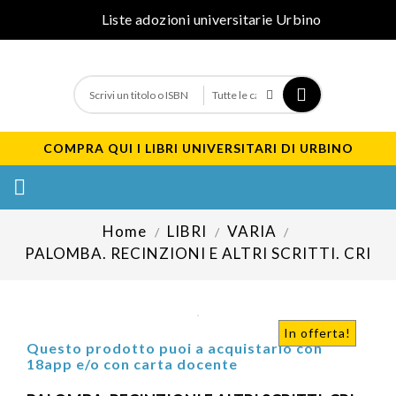
Liste adozioni universitarie Urbino
COMPRA QUI I LIBRI UNIVERSITARI DI URBINO

Home
LIBRI
VARIA
PALOMBA. RECINZIONI E ALTRI SCRITTI. CRI
In offerta!
Questo prodotto puoi a acquistarlo con
18app e/o con carta docente