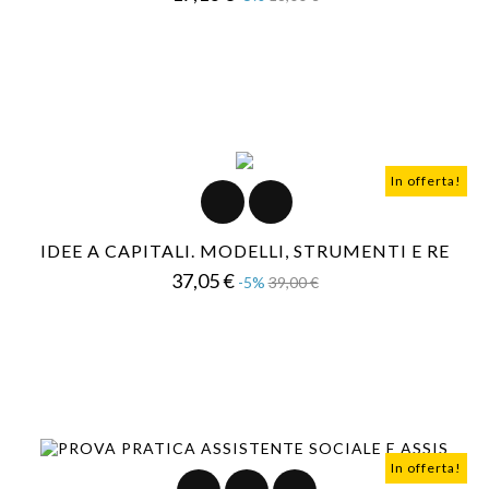
base
In offerta!
IDEE A CAPITALI. MODELLI, STRUMENTI E RE
Prezzo
Prezzo
37,05 €
-5%
39,00 €
base
In offerta!