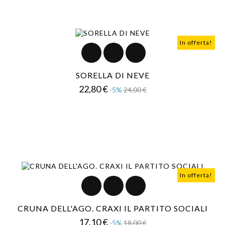
In offerta!
SORELLA DI NEVE
Prezzo
Prezzo
22,80 €
-5%
24,00 €
base
In offerta!
CRUNA DELL'AGO. CRAXI IL PARTITO SOCIALI
Prezzo
Prezzo
17,10 €
-5%
18,00 €