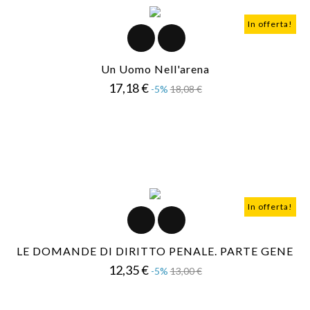
In offerta!
Un Uomo Nell'arena
Prezzo
Prezzo
17,18 €
-5%
18,08 €
base
In offerta!
LE DOMANDE DI DIRITTO PENALE. PARTE GENE
Prezzo
Prezzo
12,35 €
-5%
13,00 €
base