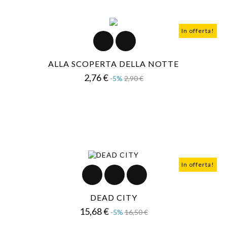
In offerta!
ALLA SCOPERTA DELLA NOTTE
Prezzo
Prezzo
2,76 €
-5%
2,90 €
base
In offerta!
DEAD CITY
Prezzo
Prezzo
15,68 €
-5%
16,50 €
base