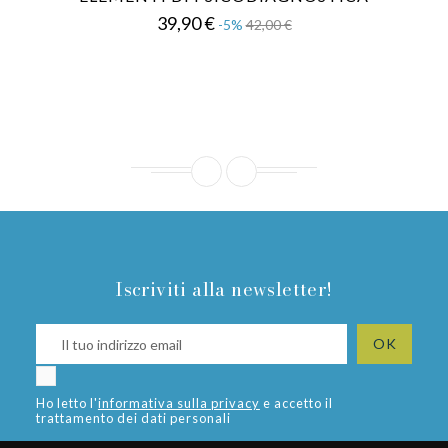
Prezzo
Prezzo
39,90 €
-5%
42,00 €
base
Iscriviti alla newsletter!
Ho letto l'
informativa sulla privacy
e accetto il
trattamento dei dati personali