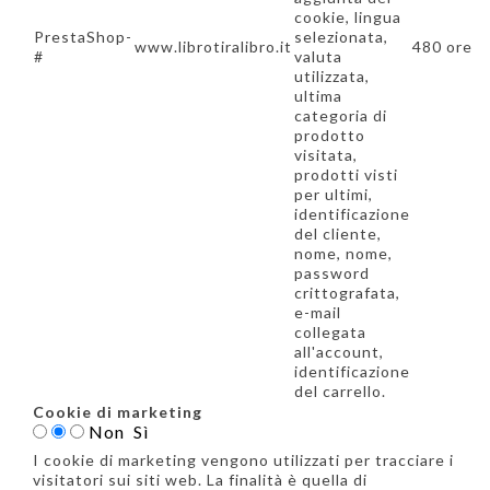
cookie, lingua
PrestaShop-
selezionata,
www.librotiralibro.it
480 ore
#
valuta
utilizzata,
ultima
categoria di
prodotto
visitata,
prodotti visti
per ultimi,
identificazione
del cliente,
nome, nome,
password
crittografata,
e-mail
collegata
all'account,
identificazione
del carrello.
Cookie di marketing
Non
Sì
I cookie di marketing vengono utilizzati per tracciare i
visitatori sui siti web. La finalità è quella di