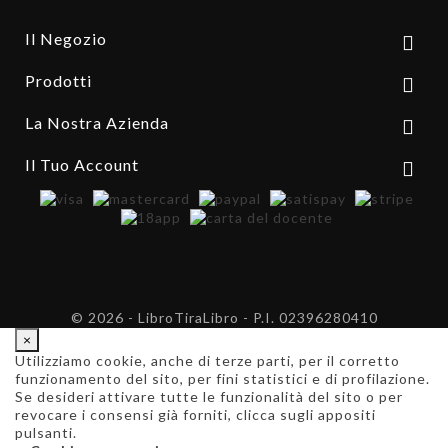
Il Negozio

Prodotti

La Nostra Azienda

Il Tuo Account

© 2026 - LibroTiraLibro - P.I. 02396280410
×
Utilizziamo cookie, anche di terze parti, per il corretto
funzionamento del sito, per fini statistici e di profilazione.
Se desideri attivare tutte le funzionalità del sito o per
revocare i consensi già forniti, clicca sugli appositi
pulsanti.