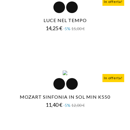
In offerta!
LUCE NEL TEMPO
Prezzo
Prezzo
14,25 €
-5%
15,00 €
base
In offerta!
MOZART SINFONIA IN SOL MIN K550
Prezzo
Prezzo
11,40 €
-5%
12,00 €
base