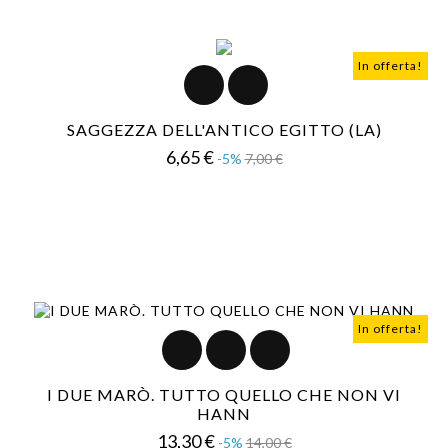
In offerta!
SAGGEZZA DELL'ANTICO EGITTO (LA)
Prezzo
Prezzo
6,65 €
-5%
7,00 €
base
In offerta!
I DUE MARÒ. TUTTO QUELLO CHE NON VI
HANN
Prezzo
Prezzo
13,30 €
-5%
14,00 €