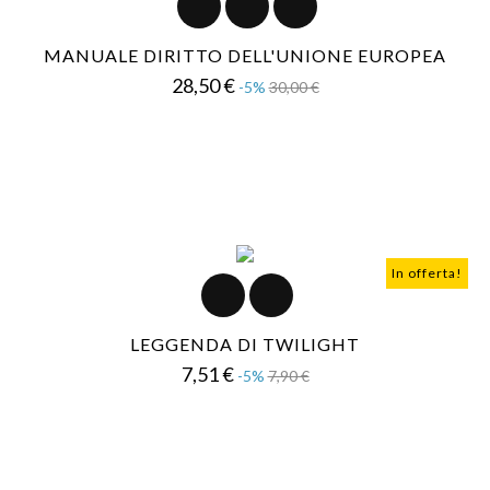
MANUALE DIRITTO DELL'UNIONE EUROPEA
Prezzo
Prezzo
28,50 €
-5%
30,00 €
base
In offerta!
LEGGENDA DI TWILIGHT
Prezzo
Prezzo
7,51 €
-5%
7,90 €
base