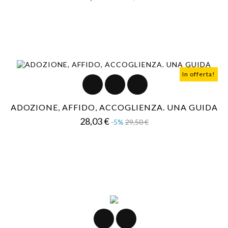
base
In offerta!
ADOZIONE, AFFIDO, ACCOGLIENZA. UNA GUIDA
Prezzo
Prezzo
28,03 €
-5%
29,50 €
base