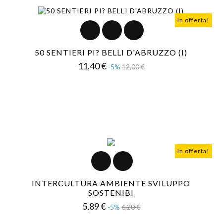
In offerta!
50 SENTIERI PI? BELLI D'ABRUZZO (I)
Prezzo
Prezzo
11,40 €
-5%
12,00 €
base
In offerta!
INTERCULTURA AMBIENTE SVILUPPO
SOSTENIBI
Prezzo
Prezzo
5,89 €
-5%
6,20 €
base