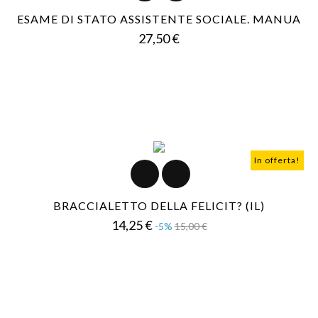
ESAME DI STATO ASSISTENTE SOCIALE. MANUA
Prezzo
27,50 €
In offerta!
BRACCIALETTO DELLA FELICIT? (IL)
Prezzo
Prezzo
14,25 €
-5%
15,00 €
base