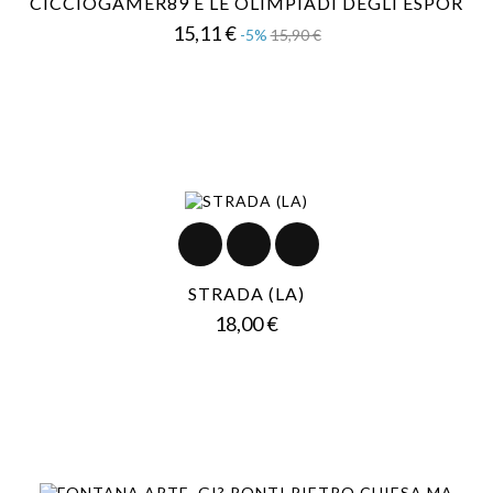
CICCIOGAMER89 E LE OLIMPIADI DEGLI ESPOR
Prezzo
Prezzo
15,11 €
-5%
15,90 €
base
STRADA (LA)
Prezzo
18,00 €