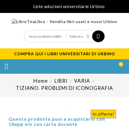
Liste adozioni universitarie Urbino
COMPRA QUI I LIBRI UNIVERSITARI DI URBINO
0

Home
LIBRI
VARIA
TIZIANO. PROBLEMI DI ICONOGRAFIA
In offerta!
Questo prodotto puoi a acquistarlo con
18app e/o con carta docente