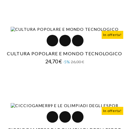
In offerta!
CULTURA POPOLARE E MONDO TECNOLOGICO
Prezzo
Prezzo
24,70 €
-5%
26,00 €
base
In offerta!