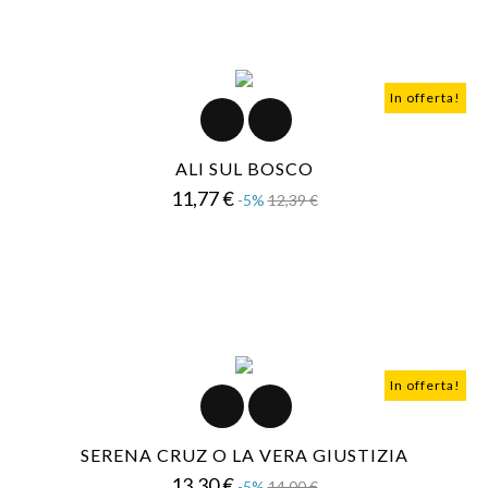
In offerta!
ALI SUL BOSCO
Prezzo
Prezzo
11,77 €
-5%
12,39 €
base
In offerta!
SERENA CRUZ O LA VERA GIUSTIZIA
Prezzo
Prezzo
13,30 €
-5%
14,00 €