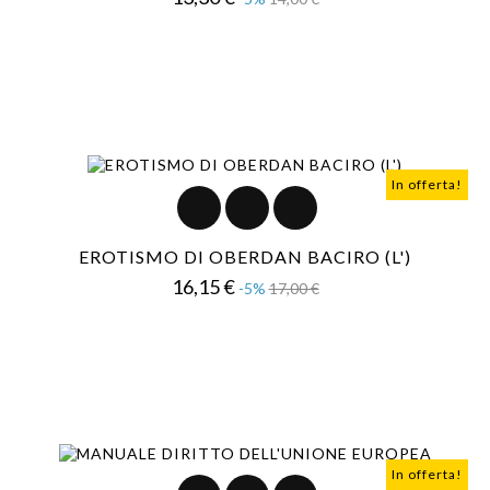
base
In offerta!
EROTISMO DI OBERDAN BACIRO (L')
Prezzo
Prezzo
16,15 €
-5%
17,00 €
base
In offerta!