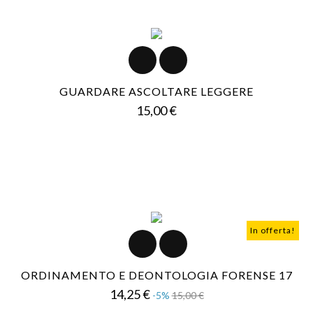
GUARDARE ASCOLTARE LEGGERE
Prezzo
15,00 €
In offerta!
ORDINAMENTO E DEONTOLOGIA FORENSE 17
Prezzo
Prezzo
14,25 €
-5%
15,00 €
base