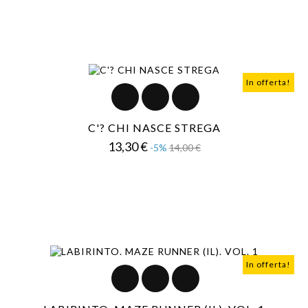
In offerta!
C'? CHI NASCE STREGA
Prezzo
Prezzo
13,30 €
-5%
14,00 €
base
In offerta!