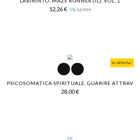
LABIRINTO. MAZE RUNNER (IL). VOL. 1
Prezzo
Prezzo
12,26 €
-5%
12,90 €
base
In offerta!
PSICOSOMATICA SPIRITUALE. GUARIRE ATTRAV
Prezzo
28,00 €