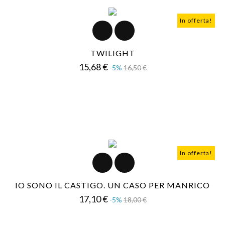
In offerta!
TWILIGHT
Prezzo
Prezzo
15,68 €
-5%
16,50 €
base
In offerta!
IO SONO IL CASTIGO. UN CASO PER MANRICO
Prezzo
Prezzo
17,10 €
-5%
18,00 €
base