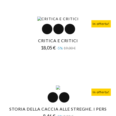
In offerta!
CRITICA E CRITICI
Prezzo
Prezzo
18,05 €
-5%
19,00 €
base
In offerta!
STORIA DELLA CACCIA ALLE STREGHE. I PERS
Prezzo
Prezzo
8,46 €