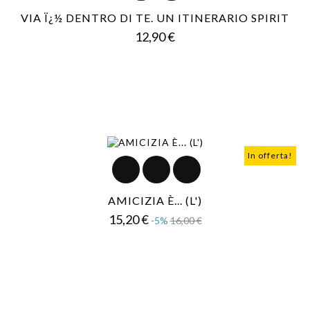
VIA Ï¿½ DENTRO DI TE. UN ITINERARIO SPIRIT
Prezzo
12,90 €
In offerta!
AMICIZIA È... (L')
Prezzo
Prezzo
15,20 €
-5%
16,00 €
base