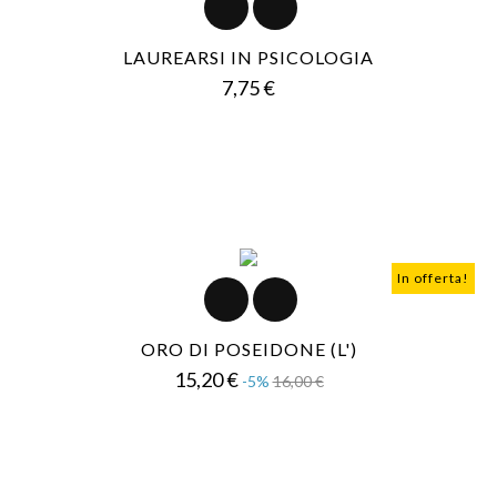
LAUREARSI IN PSICOLOGIA
Prezzo
7,75 €
In offerta!
ORO DI POSEIDONE (L')
Prezzo
Prezzo
15,20 €
-5%
16,00 €
base