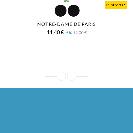
In offerta!
NOTRE-DAME DE PARIS
Prezzo
Prezzo
11,40 €
-5%
12,00 €
base