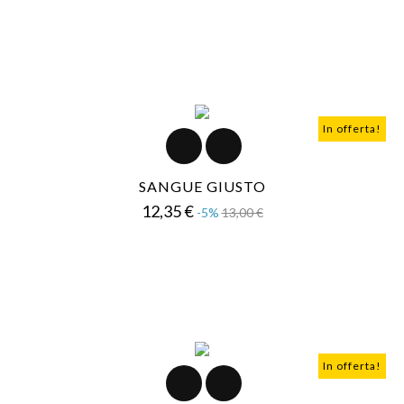
base
In offerta!
SANGUE GIUSTO
Prezzo
Prezzo
12,35 €
-5%
13,00 €
base
In offerta!