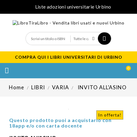
Liste adozioni universitarie Urbino
COMPRA QUI I LIBRI UNIVERSITARI DI URBINO
0

Home
LIBRI
VARIA
INVITO ALL'ASINO
In offerta!
Questo prodotto puoi a acquistarlo con
18app e/o con carta docente