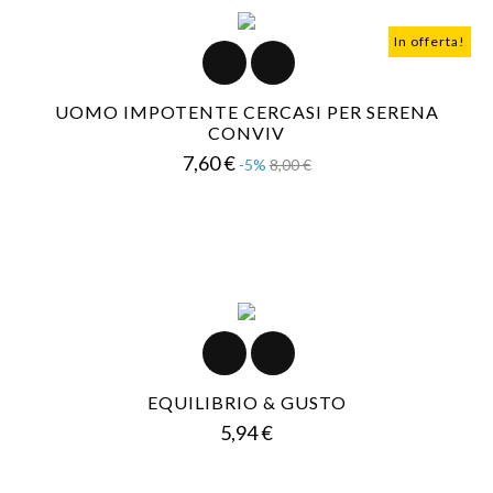
In offerta!
UOMO IMPOTENTE CERCASI PER SERENA
CONVIV
Prezzo
Prezzo
7,60 €
-5%
8,00 €
base
EQUILIBRIO & GUSTO
Prezzo
5,94 €