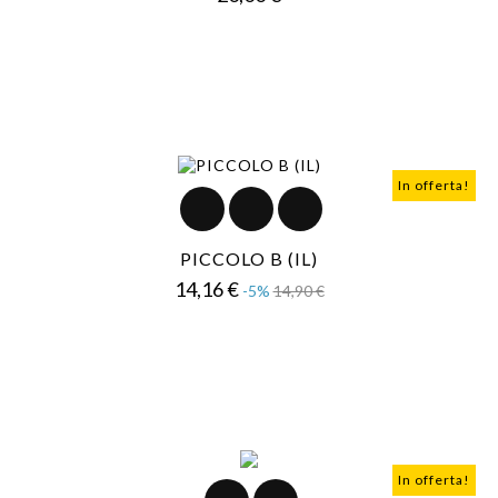
In offerta!
PICCOLO B (IL)
Prezzo
Prezzo
14,16 €
-5%
14,90 €
base
In offerta!