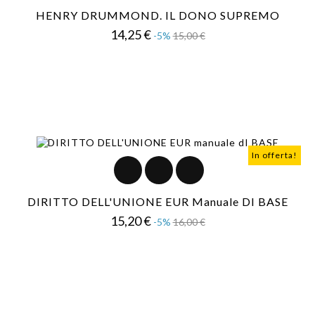
HENRY DRUMMOND. IL DONO SUPREMO
Prezzo
Prezzo
14,25 €
-5%
15,00 €
base
In offerta!
DIRITTO DELL'UNIONE EUR Manuale DI BASE
Prezzo
Prezzo
15,20 €
-5%
16,00 €
base