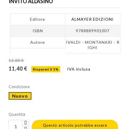
INVITO ALL'ASINO
Editore
ALMAYER EDIZIONI
ISBN
9788889901007
Autore
IVALDI - MONTANARI - R
IGHI
12,00 €
11,40 €
IVA inclusa
Risparmi il 5%
Condizione
Nuovo
Quantità
Questo articolo potrebbe essere