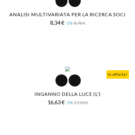
ANALISI MULTIVARIATA PER LA RICERCA SOCI
Prezzo
Prezzo
8,34 €
-5%
8,78 €
base
In offerta!
INGANNO DELLA LUCE (L')
Prezzo
Prezzo
16,63 €
-5%
17,50 €
base