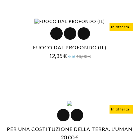
In offerta!
FUOCO DAL PROFONDO (IL)
Prezzo
Prezzo
12,35 €
-5%
13,00 €
base
In offerta!
PER UNA COSTITUZIONE DELLA TERRA. L'UMAN
Prezzo
20,00 €