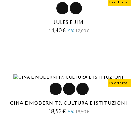
In offerta!
JULES E JIM
Prezzo
Prezzo
11,40 €
-5%
12,00 €
base
In offerta!
CINA E MODERNIT?. CULTURA E ISTITUZIONI
Prezzo
Prezzo
18,53 €
-5%
19,50 €
base