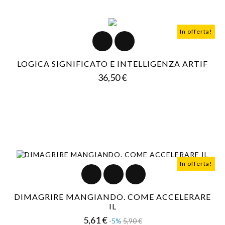
In offerta!
LOGICA SIGNIFICATO E INTELLIGENZA ARTIF
Prezzo
36,50 €
In offerta!
DIMAGRIRE MANGIANDO. COME ACCELERARE
IL
Prezzo
Prezzo
5,61 €
-5%
5,90 €