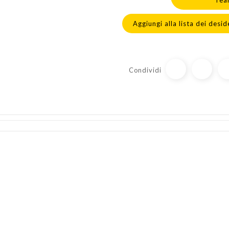
rea
Aggiungi alla lista dei desid
Condividi