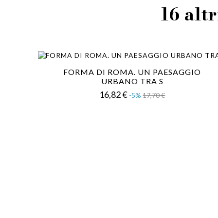
16 altr
FORMA DI ROMA. UN PAESAGGIO
URBANO TRA S
Prezzo
Prezzo
16,82 €
-5%
17,70 €
base