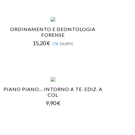
ORDINAMENTO E DEONTOLOGIA
FORENSE
Prezzo
Prezzo
15,20 €
-5%
16,00 €
base
PIANO PIANO... INTORNO A TE. EDIZ. A
COL
Prezzo
9,90 €