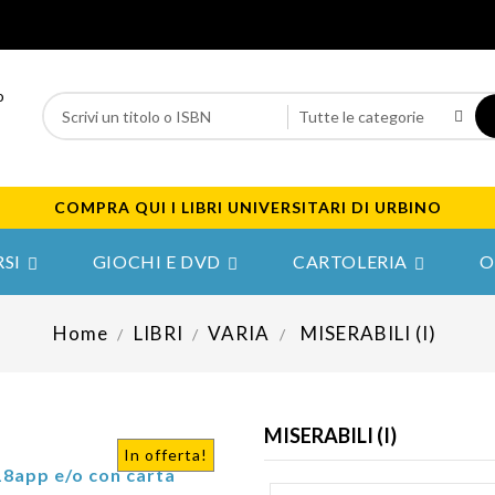
COMPRA QUI I LIBRI UNIVERSITARI DI URBINO
SI
GIOCHI E DVD
CARTOLERIA
O



Home
LIBRI
VARIA
MISERABILI (I)
MISERABILI (I)
In offerta!
18app e/o con carta