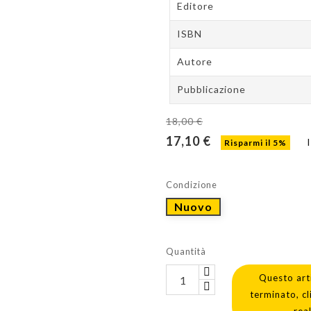
Editore
ISBN
Autore
Pubblicazione
18,00 €
17,10 €
Risparmi il 5%
Condizione
Nuovo
Quantità
Questo art
terminato, cl