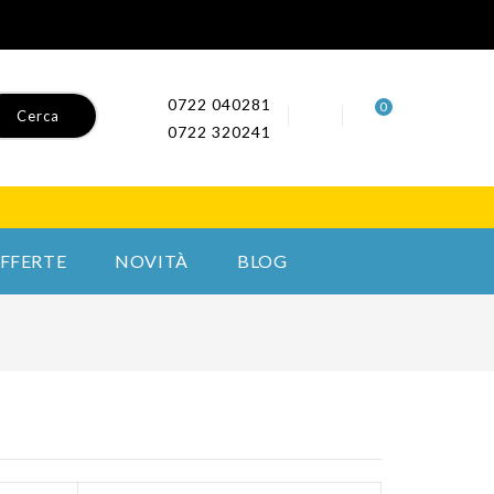
0722 040281
0
Cerca
0722 320241
FFERTE
NOVITÀ
BLOG