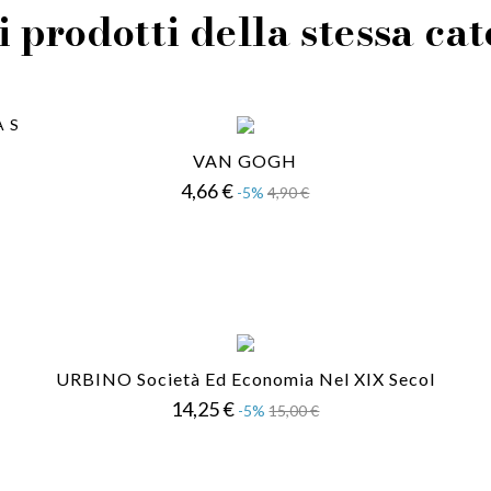
i prodotti della stessa ca
VAN GOGH
Prezzo
Prezzo
4,66 €
-5%
4,90 €
base
URBINO Società Ed Economia Nel XIX Secol
Prezzo
Prezzo
14,25 €
-5%
15,00 €
base