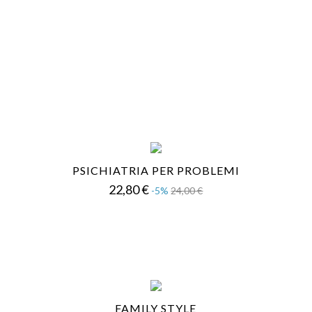
E
PSICHIATRIA PER PROBLEMI
Prezzo
Prezzo
22,80 €
-5%
24,00 €
base
FAMILY STYLE