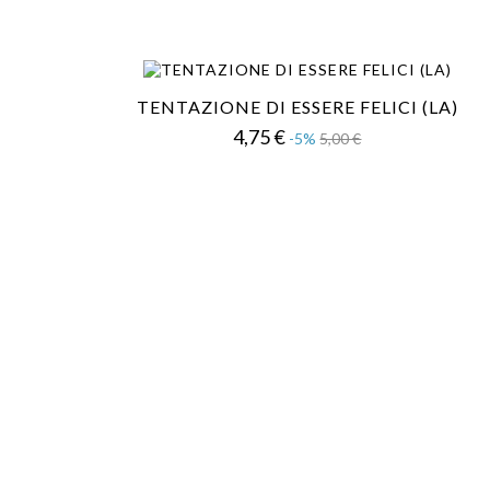
TENTAZIONE DI ESSERE FELICI (LA)
Prezzo
Prezzo
4,75 €
-5%
5,00 €
base