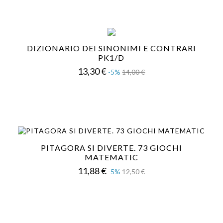
DIZIONARIO DEI SINONIMI E CONTRARI
PK1/D
Prezzo
Prezzo
13,30 €
-5%
14,00 €
base
PITAGORA SI DIVERTE. 73 GIOCHI
MATEMATIC
Prezzo
Prezzo
11,88 €
-5%
12,50 €
base