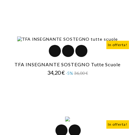
In offerta!
TFA INSEGNANTE SOSTEGNO Tutte Scuole
Prezzo
Prezzo
34,20 €
-5%
36,00 €
base
In offerta!