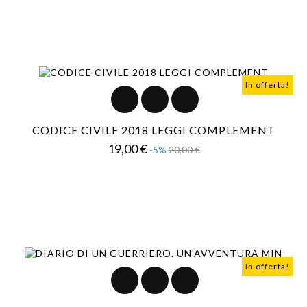
In offerta!
CODICE CIVILE 2018 LEGGI COMPLEMENT
Prezzo
Prezzo
19,00 €
-5%
20,00 €
base
In offerta!