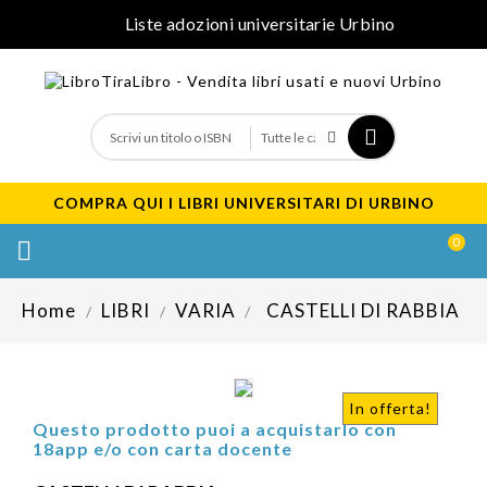
Liste adozioni universitarie Urbino
COMPRA QUI I LIBRI UNIVERSITARI DI URBINO
0

Home
LIBRI
VARIA
CASTELLI DI RABBIA
In offerta!
Questo prodotto puoi a acquistarlo con
18app e/o con carta docente