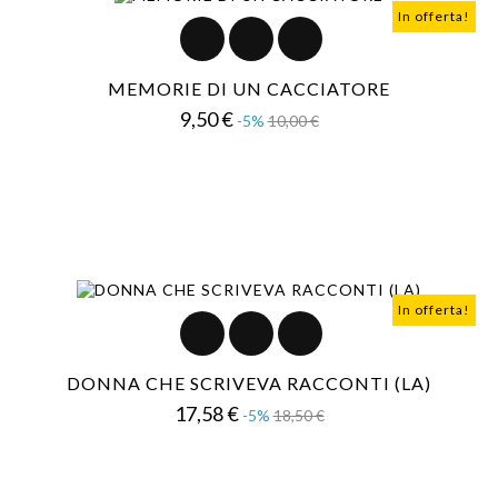
In offerta!
MEMORIE DI UN CACCIATORE
Prezzo
Prezzo
9,50 €
-5%
10,00 €
base
In offerta!
DONNA CHE SCRIVEVA RACCONTI (LA)
Prezzo
Prezzo
17,58 €
-5%
18,50 €
base