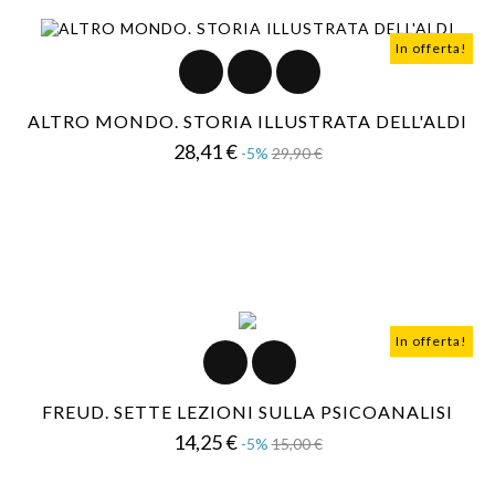
In offerta!
ALTRO MONDO. STORIA ILLUSTRATA DELL'ALDI
Prezzo
Prezzo
28,41 €
-5%
29,90 €
base
In offerta!
FREUD. SETTE LEZIONI SULLA PSICOANALISI
Prezzo
Prezzo
14,25 €
-5%
15,00 €
base