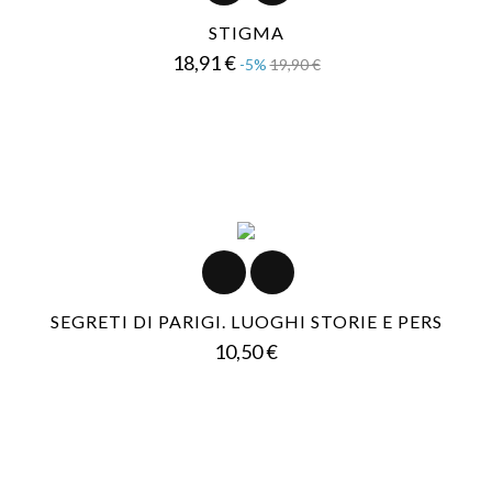
STIGMA
Prezzo
Prezzo
18,91 €
-5%
19,90 €
base
SEGRETI DI PARIGI. LUOGHI STORIE E PERS
Prezzo
10,50 €