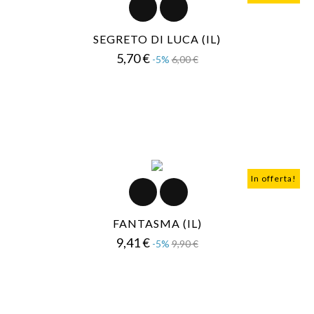
SEGRETO DI LUCA (IL)
Prezzo
Prezzo
5,70 €
-5%
6,00 €
base
In offerta!
FANTASMA (IL)
Prezzo
Prezzo
9,41 €
-5%
9,90 €
base