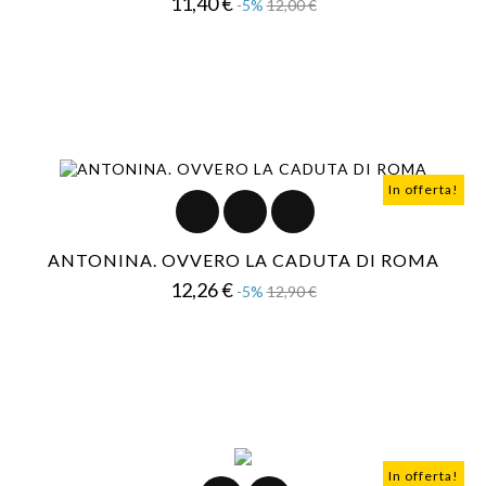
Prezzo
Prezzo
11,40 €
-5%
12,00 €
base
In offerta!
ANTONINA. OVVERO LA CADUTA DI ROMA
Prezzo
Prezzo
12,26 €
-5%
12,90 €
base
In offerta!