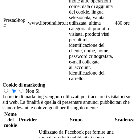
molte altre operazioni
come: data di aggiunta
del cookie, lingua
selezionata, valuta
PrestaShop-
www.librotiralibro.it
utilizzata, ultima
480 ore
#
categoria di prodotto
visitata, prodotti visti
per ultimi,
identificazione del
cliente, nome, nome,
password crittografata,
e-mail collegata
all'account,
identificazione del
carrello.
Cookie di marketing
Non
Sì
I cookie di marketing vengono utilizzati per tracciare i visitatori sui
siti web. La finalità è quella di presentare annunci pubblicitari che
siano rilevanti e coinvolgenti per il singolo utente.
Nome
del
Provider
Scopo
Scadenza
cookie
Utilizzato da Facebook per fornire una
serie di prodotti pubblicitari come