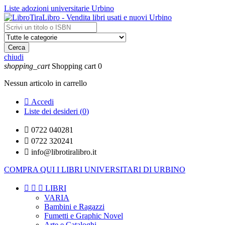
Liste adozioni universitarie Urbino
Cerca
chiudi
shopping_cart
Shopping cart
0
Nessun articolo in carrello

Accedi
Liste dei desideri (
0
)

0722 040281

0722 320241

info@librotiralibro.it
COMPRA QUI I LIBRI UNIVERSITARI DI URBINO



LIBRI
VARIA
Bambini e Ragazzi
Fumetti e Graphic Novel
Arte e Cataloghi