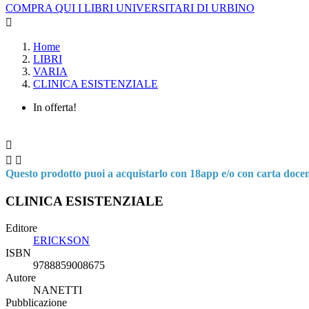
COMPRA QUI I LIBRI UNIVERSITARI DI URBINO

Home
LIBRI
VARIA
CLINICA ESISTENZIALE
In offerta!



Questo prodotto puoi a acquistarlo con 18app e/o con carta doce
CLINICA ESISTENZIALE
Editore
ERICKSON
ISBN
9788859008675
Autore
NANETTI
Pubblicazione