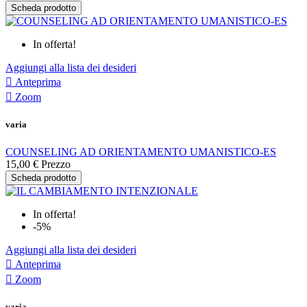
Scheda prodotto
In offerta!
Aggiungi alla lista dei desideri

Anteprima

Zoom
varia
COUNSELING AD ORIENTAMENTO UMANISTICO-ES
15,00 €
Prezzo
Scheda prodotto
In offerta!
-5%
Aggiungi alla lista dei desideri

Anteprima

Zoom
varia