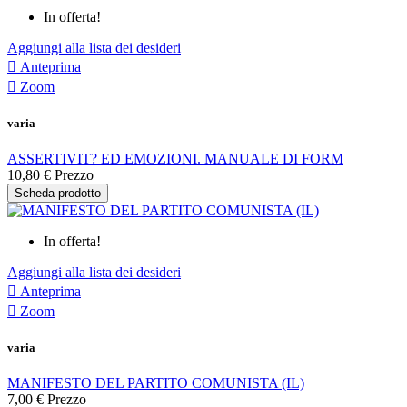
In offerta!
Aggiungi alla lista dei desideri

Anteprima

Zoom
varia
ASSERTIVIT? ED EMOZIONI. MANUALE DI FORM
10,80 €
Prezzo
Scheda prodotto
In offerta!
Aggiungi alla lista dei desideri

Anteprima

Zoom
varia
MANIFESTO DEL PARTITO COMUNISTA (IL)
7,00 €
Prezzo