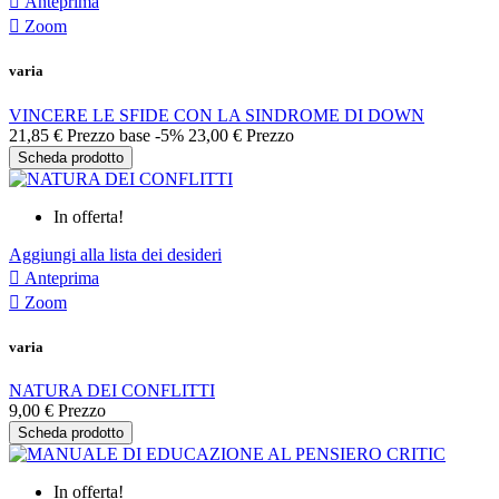

Anteprima

Zoom
varia
VINCERE LE SFIDE CON LA SINDROME DI DOWN
21,85 €
Prezzo base
-5%
23,00 €
Prezzo
Scheda prodotto
In offerta!
Aggiungi alla lista dei desideri

Anteprima

Zoom
varia
NATURA DEI CONFLITTI
9,00 €
Prezzo
Scheda prodotto
In offerta!