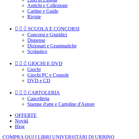
Antichi e Collezione
Cartine e Guide
Riviste



SCUOLA E CONCORSI
Concorsi e Giuridici
Dispense
Dizionari e Grammatiche
Scolastico



GIOCHI E DVD
Giochi
Giochi PC e Console
DVD e CD



CARTOLERIA
Cancelleria
Stampe d'arte e Cartoline d'Autore
OFFERTE
Novità
Blog
COMPRA QUI I LIBRI UNIVERSITARI DI URBINO