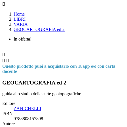

Home
LIBRI
VARIA
GEOCARTOGRAFIA ed 2
In offerta!



Questo prodotto puoi a acquistarlo con 18app e/o con carta
docente
GEOCARTOGRAFIA ed 2
guida allo studio delle carte geotopografiche
Editore
ZANICHELLI
ISBN
9788808157898
Autore