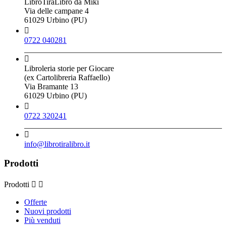
LibroTiraLibro da Miki
Via delle campane 4
61029 Urbino (PU)

0722 040281

Libroleria storie per Giocare
(ex Cartolibreria Raffaello)
Via Bramante 13
61029 Urbino (PU)

0722 320241

info@librotiralibro.it
Prodotti
Prodotti


Offerte
Nuovi prodotti
Più venduti