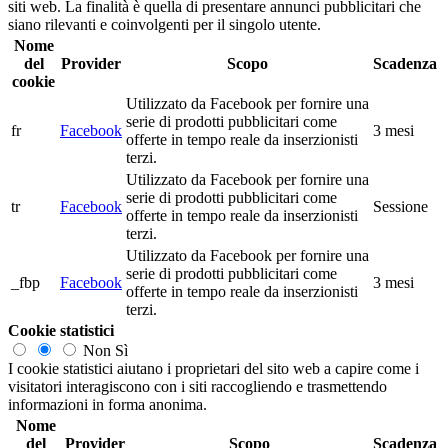
siti web. La finalità è quella di presentare annunci pubblicitari che
siano rilevanti e coinvolgenti per il singolo utente.
Nome
del
Provider
Scopo
Scadenza
cookie
Utilizzato da Facebook per fornire una
serie di prodotti pubblicitari come
fr
Facebook
3 mesi
offerte in tempo reale da inserzionisti
terzi.
Utilizzato da Facebook per fornire una
serie di prodotti pubblicitari come
tr
Facebook
Sessione
offerte in tempo reale da inserzionisti
terzi.
Utilizzato da Facebook per fornire una
serie di prodotti pubblicitari come
_fbp
Facebook
3 mesi
offerte in tempo reale da inserzionisti
terzi.
Cookie statistici
Non
Sì
I cookie statistici aiutano i proprietari del sito web a capire come i
visitatori interagiscono con i siti raccogliendo e trasmettendo
informazioni in forma anonima.
Nome
del
Provider
Scopo
Scadenza