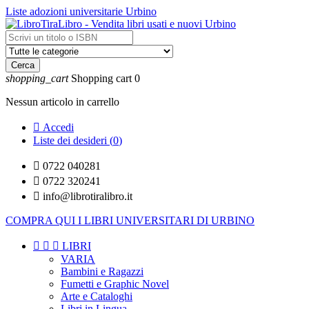
Liste adozioni universitarie Urbino
Cerca
shopping_cart
Shopping cart
0
Nessun articolo in carrello

Accedi
Liste dei desideri (
0
)

0722 040281

0722 320241

info@librotiralibro.it
COMPRA QUI I LIBRI UNIVERSITARI DI URBINO



LIBRI
VARIA
Bambini e Ragazzi
Fumetti e Graphic Novel
Arte e Cataloghi
Libri in Lingua