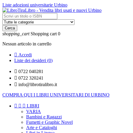
Liste adozioni universitarie Urbino
Cerca
shopping_cart
Shopping cart
0
Nessun articolo in carrello

Accedi
Liste dei desideri (
0
)

0722 040281

0722 320241

info@librotiralibro.it
COMPRA QUI I LIBRI UNIVERSITARI DI URBINO



LIBRI
VARIA
Bambini e Ragazzi
Fumetti e Graphic Novel
Arte e Cataloghi
Libri in Lingua