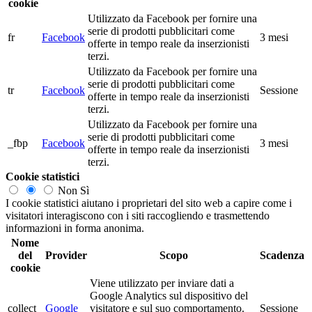
cookie
Utilizzato da Facebook per fornire una
serie di prodotti pubblicitari come
fr
Facebook
3 mesi
offerte in tempo reale da inserzionisti
terzi.
Utilizzato da Facebook per fornire una
serie di prodotti pubblicitari come
tr
Facebook
Sessione
offerte in tempo reale da inserzionisti
terzi.
Utilizzato da Facebook per fornire una
serie di prodotti pubblicitari come
_fbp
Facebook
3 mesi
offerte in tempo reale da inserzionisti
terzi.
Cookie statistici
Non
Sì
I cookie statistici aiutano i proprietari del sito web a capire come i
visitatori interagiscono con i siti raccogliendo e trasmettendo
informazioni in forma anonima.
Nome
del
Provider
Scopo
Scadenza
cookie
Viene utilizzato per inviare dati a
Google Analytics sul dispositivo del
collect
Google
visitatore e sul suo comportamento.
Sessione