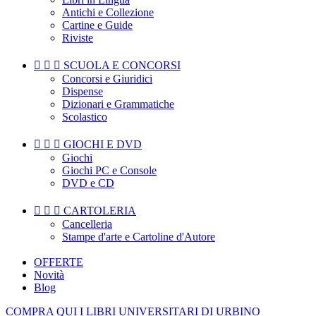
Antichi e Collezione
Cartine e Guide
Riviste



SCUOLA E CONCORSI
Concorsi e Giuridici
Dispense
Dizionari e Grammatiche
Scolastico



GIOCHI E DVD
Giochi
Giochi PC e Console
DVD e CD



CARTOLERIA
Cancelleria
Stampe d'arte e Cartoline d'Autore
OFFERTE
Novità
Blog
COMPRA QUI I LIBRI UNIVERSITARI DI URBINO