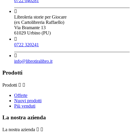
0722 040281

Libroleria storie per Giocare
(ex Cartolibreria Raffaello)
Via Bramante 13
61029 Urbino (PU)

0722 320241

info@librotiralibro.it
Prodotti
Prodotti


Offerte
Nuovi prodotti
Più venduti
La nostra azienda
La nostra azienda

