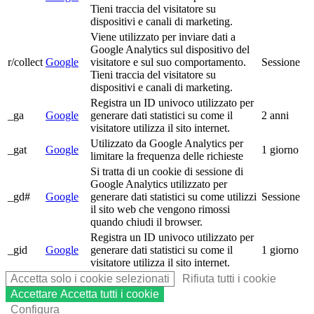
Tieni traccia del visitatore su
dispositivi e canali di marketing.
Viene utilizzato per inviare dati a
Google Analytics sul dispositivo del
r/collect
Google
visitatore e sul suo comportamento.
Sessione
Tieni traccia del visitatore su
dispositivi e canali di marketing.
Registra un ID univoco utilizzato per
_ga
Google
generare dati statistici su come il
2 anni
visitatore utilizza il sito internet.
Utilizzato da Google Analytics per
_gat
Google
1 giorno
limitare la frequenza delle richieste
Si tratta di un cookie di sessione di
Google Analytics utilizzato per
_gd#
Google
generare dati statistici su come utilizzi
Sessione
il sito web che vengono rimossi
quando chiudi il browser.
Registra un ID univoco utilizzato per
_gid
Google
generare dati statistici su come il
1 giorno
visitatore utilizza il sito internet.
Accetta solo i cookie selezionati
Rifiuta tutti i cookie
Accettare
Accetta tutti i cookie
Configura