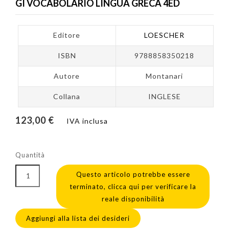
GI VOCABOLARIO LINGUA GRECA 4ED
Editore
LOESCHER
ISBN
9788858350218
Autore
Montanari
Collana
INGLESE
123,00 €
IVA inclusa
Quantità
Questo articolo potrebbe essere
terminato, clicca qui per verificare la
reale disponibilità
Aggiungi alla lista dei desideri