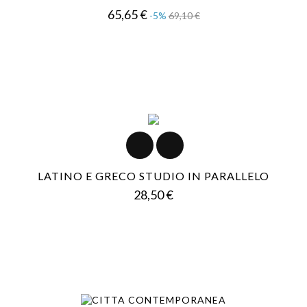
Prezzo
Prezzo
65,65 €
-5%
69,10 €
base
LATINO E GRECO STUDIO IN PARALLELO
Prezzo
28,50 €