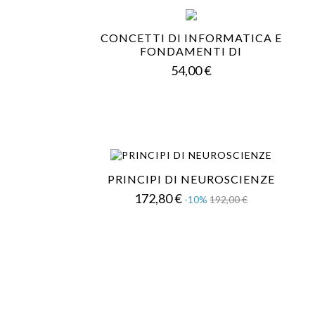
CONCETTI DI INFORMATICA E
FONDAMENTI DI
Prezzo
54,00 €
PRINCIPI DI NEUROSCIENZE
Prezzo
Prezzo
172,80 €
-10%
192,00 €
base