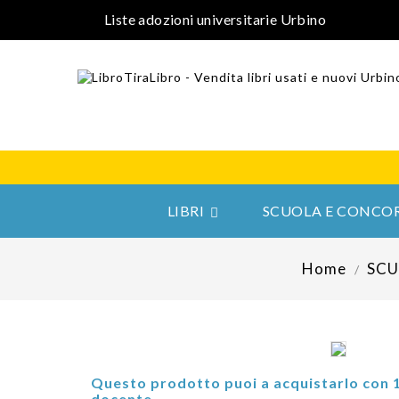
Liste adozioni universitarie Urbino
LIBRI
SCUOLA E CONCOR

Home
SCU
Questo prodotto puoi a acquistarlo con 
docente