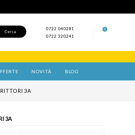
0722 040281
0
Cerca
0722 320241
FFERTE
NOVITÀ
BLOG
RITTORI 3A
RI 3A