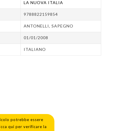
LA NUOVA ITALIA
9788822159854
ANTONELLI, SAPEGNO
01/01/2008
ITALIANO
icolo potrebbe essere
icca qui per verificare la