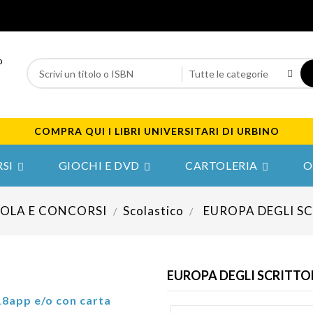
COMPRA QUI I LIBRI UNIVERSITARI DI URBINO
SI
GIOCHI E DVD
CARTOLERIA
O



OLA E CONCORSI
Scolastico
EUROPA DEGLI SC
EUROPA DEGLI SCRITTO
18app e/o con carta