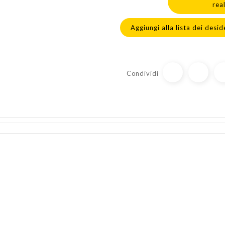
rea
Aggiungi alla lista dei desid
Condividi