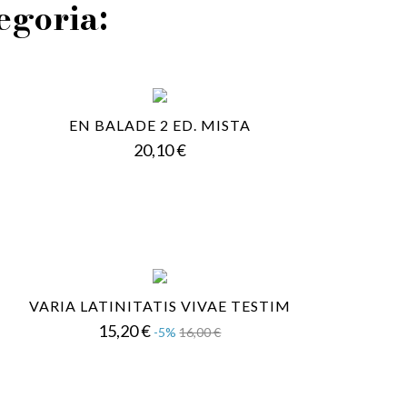
tegoria:
EN BALADE 2 ED. MISTA
Prezzo
20,10 €
VARIA LATINITATIS VIVAE TESTIM
Prezzo
Prezzo
15,20 €
-5%
16,00 €
base