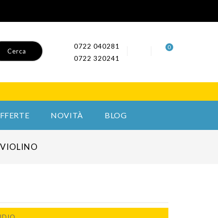
0722 040281
0
Cerca
0722 320241
FFERTE
NOVITÀ
BLOG
 VIOLINO
UDIO