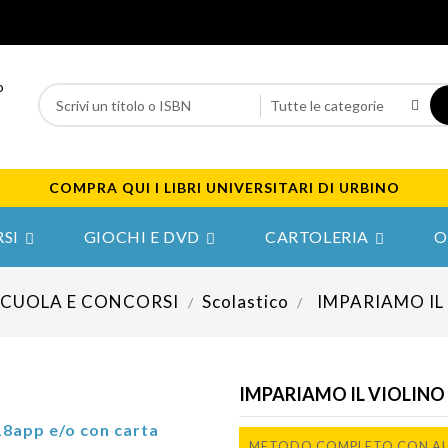
COMPRA QUI I LIBRI UNIVERSITARI DI URBINO
SI
GIOCHI E DVD
CARTOLERIA
O



SCUOLA E CONCORSI
Scolastico
IMPARIAMO IL
IMPARIAMO IL VIOLINO
18app e/o con carta
METODO COMPLETO CON A