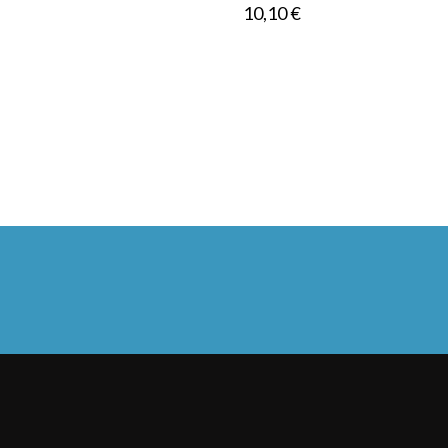
Prezzo
10,10 €
Il Negozio
Prodot