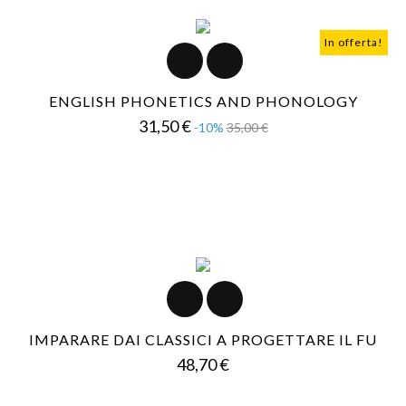
In offerta!
ENGLISH PHONETICS AND PHONOLOGY
Prezzo
Prezzo
31,50 €
-10%
35,00 €
base
IMPARARE DAI CLASSICI A PROGETTARE IL FU
Prezzo
48,70 €