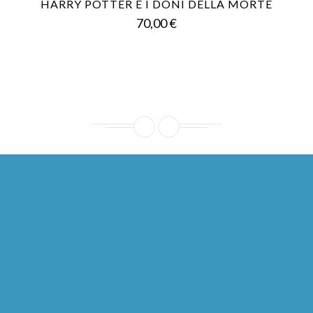
HARRY POTTER E I DONI DELLA MORTE
Prezzo
70,00 €
Ho letto l'
informativa sulla privacy
e accetto il
trattamento dei dati personali