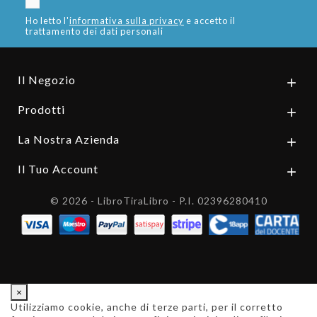
Ho letto l'
informativa sulla privacy
e accetto il
trattamento dei dati personali
Il Negozio

Prodotti

La Nostra Azienda

Il Tuo Account

© 2026 - LibroTiraLibro - P.I. 02396280410
×
Utilizziamo cookie, anche di terze parti, per il corretto