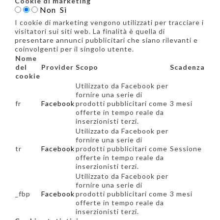
Cookie di marketing
Non
Sì
I cookie di marketing vengono utilizzati per tracciare i
visitatori sui siti web. La finalità è quella di
presentare annunci pubblicitari che siano rilevanti e
coinvolgenti per il singolo utente.
Nome
del
Provider
Scopo
Scadenza
cookie
Utilizzato da Facebook per
fornire una serie di
fr
Facebook
prodotti pubblicitari come
3 mesi
offerte in tempo reale da
inserzionisti terzi.
Utilizzato da Facebook per
fornire una serie di
tr
Facebook
prodotti pubblicitari come
Sessione
offerte in tempo reale da
inserzionisti terzi.
Utilizzato da Facebook per
fornire una serie di
_fbp
Facebook
prodotti pubblicitari come
3 mesi
offerte in tempo reale da
inserzionisti terzi.