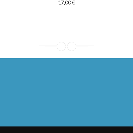
Prezzo
17,00 €
Ho letto l'
informativa sulla privacy
e accetto il
trattamento dei dati personali