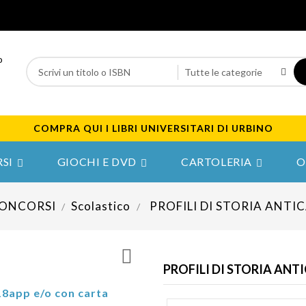
COMPRA QUI I LIBRI UNIVERSITARI DI URBINO
SI
GIOCHI E DVD
CARTOLERIA
O



CONCORSI
Scolastico
PROFILI DI STORIA ANTI

PROFILI DI STORIA ANT
18app e/o con carta