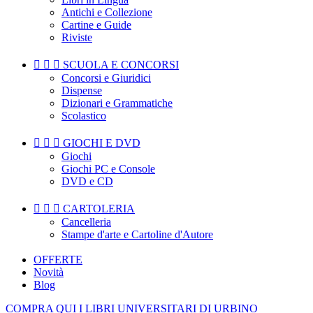
Antichi e Collezione
Cartine e Guide
Riviste



SCUOLA E CONCORSI
Concorsi e Giuridici
Dispense
Dizionari e Grammatiche
Scolastico



GIOCHI E DVD
Giochi
Giochi PC e Console
DVD e CD



CARTOLERIA
Cancelleria
Stampe d'arte e Cartoline d'Autore
OFFERTE
Novità
Blog
COMPRA QUI I LIBRI UNIVERSITARI DI URBINO