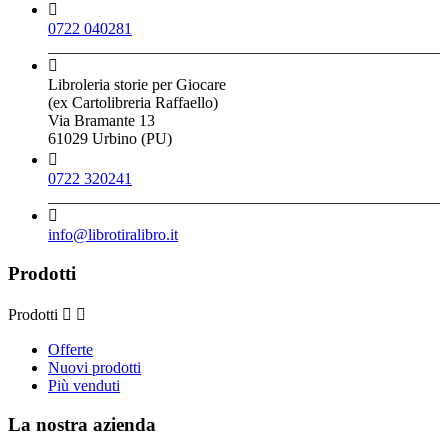

0722 040281

Libroleria storie per Giocare
(ex Cartolibreria Raffaello)
Via Bramante 13
61029 Urbino (PU)

0722 320241

info@librotiralibro.it
Prodotti
Prodotti


Offerte
Nuovi prodotti
Più venduti
La nostra azienda