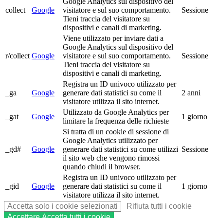
Google Analytics sul dispositivo del
collect
Google
visitatore e sul suo comportamento.
Sessione
Tieni traccia del visitatore su
dispositivi e canali di marketing.
Viene utilizzato per inviare dati a
Google Analytics sul dispositivo del
r/collect
Google
visitatore e sul suo comportamento.
Sessione
Tieni traccia del visitatore su
dispositivi e canali di marketing.
Registra un ID univoco utilizzato per
_ga
Google
generare dati statistici su come il
2 anni
visitatore utilizza il sito internet.
Utilizzato da Google Analytics per
_gat
Google
1 giorno
limitare la frequenza delle richieste
Si tratta di un cookie di sessione di
Google Analytics utilizzato per
_gd#
Google
generare dati statistici su come utilizzi
Sessione
il sito web che vengono rimossi
quando chiudi il browser.
Registra un ID univoco utilizzato per
_gid
Google
generare dati statistici su come il
1 giorno
visitatore utilizza il sito internet.
Accetta solo i cookie selezionati
Rifiuta tutti i cookie
Accettare
Accetta tutti i cookie