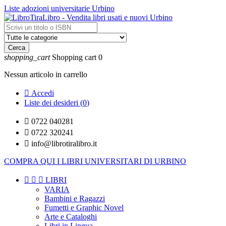
Liste adozioni universitarie Urbino
Cerca
shopping_cart
Shopping cart
0
Nessun articolo in carrello

Accedi
Liste dei desideri (
0
)

0722 040281

0722 320241

info@librotiralibro.it
COMPRA QUI I LIBRI UNIVERSITARI DI URBINO



LIBRI
VARIA
Bambini e Ragazzi
Fumetti e Graphic Novel
Arte e Cataloghi
Libri in Lingua