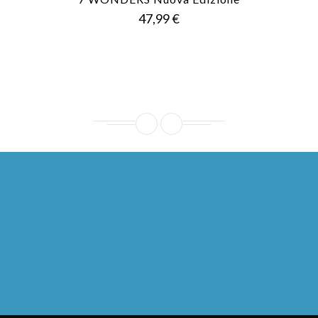
Prezzo
47,99 €
Ho letto l'
informativa sulla privacy
e accetto il
trattamento dei dati personali