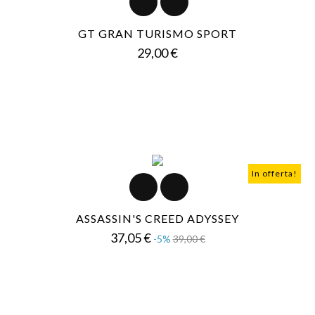
GT GRAN TURISMO SPORT
Prezzo
29,00 €
In offerta!
ASSASSIN'S CREED ADYSSEY
Prezzo
Prezzo
37,05 €
-5%
39,00 €
base