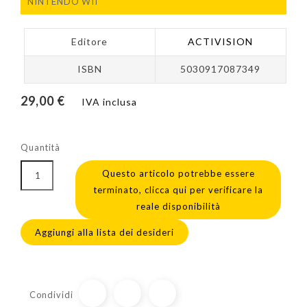
NINTENDO WII
Editore
ACTIVISION
ISBN
5030917087349
29,00 €
IVA inclusa
Quantità
Questo articolo potrebbe essere
terminato, clicca qui per verificare la
reale disponibilità
Aggiungi alla lista dei desideri
Condividi