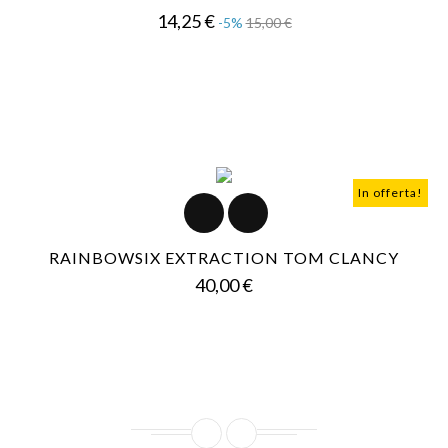
Prezzo
Prezzo
14,25 €
-5%
15,00 €
base
In offerta!
RAINBOWSIX EXTRACTION TOM CLANCY
Prezzo
40,00 €