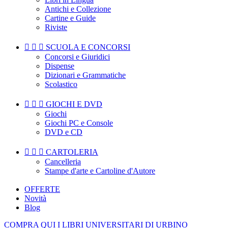
Antichi e Collezione
Cartine e Guide
Riviste



SCUOLA E CONCORSI
Concorsi e Giuridici
Dispense
Dizionari e Grammatiche
Scolastico



GIOCHI E DVD
Giochi
Giochi PC e Console
DVD e CD



CARTOLERIA
Cancelleria
Stampe d'arte e Cartoline d'Autore
OFFERTE
Novità
Blog
COMPRA QUI I LIBRI UNIVERSITARI DI URBINO