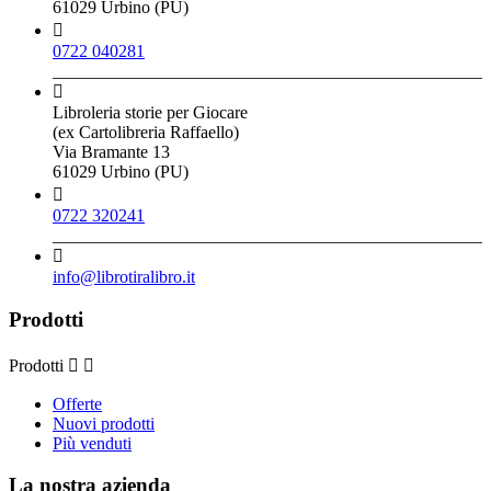
61029 Urbino (PU)

0722 040281

Libroleria storie per Giocare
(ex Cartolibreria Raffaello)
Via Bramante 13
61029 Urbino (PU)

0722 320241

info@librotiralibro.it
Prodotti
Prodotti


Offerte
Nuovi prodotti
Più venduti
La nostra azienda