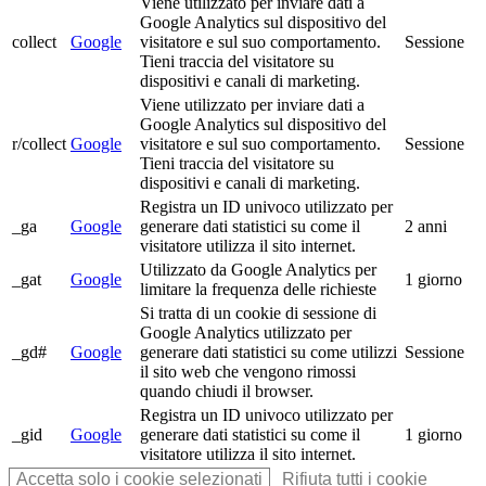
Viene utilizzato per inviare dati a
Google Analytics sul dispositivo del
collect
Google
visitatore e sul suo comportamento.
Sessione
Tieni traccia del visitatore su
dispositivi e canali di marketing.
Viene utilizzato per inviare dati a
Google Analytics sul dispositivo del
r/collect
Google
visitatore e sul suo comportamento.
Sessione
Tieni traccia del visitatore su
dispositivi e canali di marketing.
Registra un ID univoco utilizzato per
_ga
Google
generare dati statistici su come il
2 anni
visitatore utilizza il sito internet.
Utilizzato da Google Analytics per
_gat
Google
1 giorno
limitare la frequenza delle richieste
Si tratta di un cookie di sessione di
Google Analytics utilizzato per
_gd#
Google
generare dati statistici su come utilizzi
Sessione
il sito web che vengono rimossi
quando chiudi il browser.
Registra un ID univoco utilizzato per
_gid
Google
generare dati statistici su come il
1 giorno
visitatore utilizza il sito internet.
Accetta solo i cookie selezionati
Rifiuta tutti i cookie