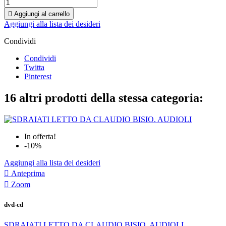

Aggiungi al carrello
Aggiungi alla lista dei desideri
Condividi
Condividi
Twitta
Pinterest
16 altri prodotti della stessa categoria:
In offerta!
-10%
Aggiungi alla lista dei desideri

Anteprima

Zoom
dvd-cd
SDRAIATI LETTO DA CLAUDIO BISIO. AUDIOLI