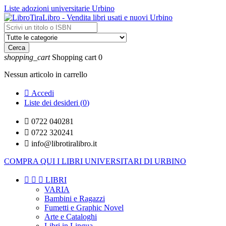
Liste adozioni universitarie Urbino
Cerca
shopping_cart
Shopping cart
0
Nessun articolo in carrello

Accedi
Liste dei desideri (
0
)

0722 040281

0722 320241

info@librotiralibro.it
COMPRA QUI I LIBRI UNIVERSITARI DI URBINO



LIBRI
VARIA
Bambini e Ragazzi
Fumetti e Graphic Novel
Arte e Cataloghi
Libri in Lingua