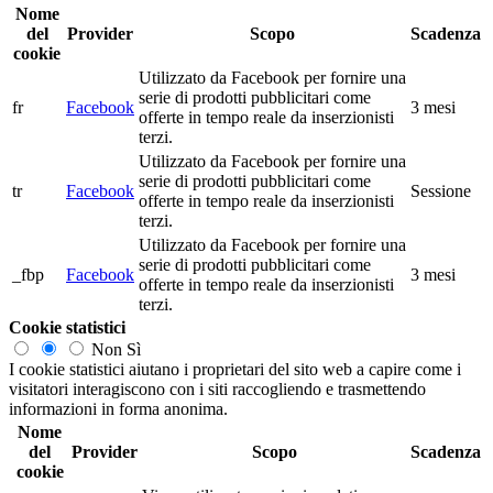
Nome
del
Provider
Scopo
Scadenza
cookie
Utilizzato da Facebook per fornire una
serie di prodotti pubblicitari come
fr
Facebook
3 mesi
offerte in tempo reale da inserzionisti
terzi.
Utilizzato da Facebook per fornire una
serie di prodotti pubblicitari come
tr
Facebook
Sessione
offerte in tempo reale da inserzionisti
terzi.
Utilizzato da Facebook per fornire una
serie di prodotti pubblicitari come
_fbp
Facebook
3 mesi
offerte in tempo reale da inserzionisti
terzi.
Cookie statistici
Non
Sì
I cookie statistici aiutano i proprietari del sito web a capire come i
visitatori interagiscono con i siti raccogliendo e trasmettendo
informazioni in forma anonima.
Nome
del
Provider
Scopo
Scadenza
cookie