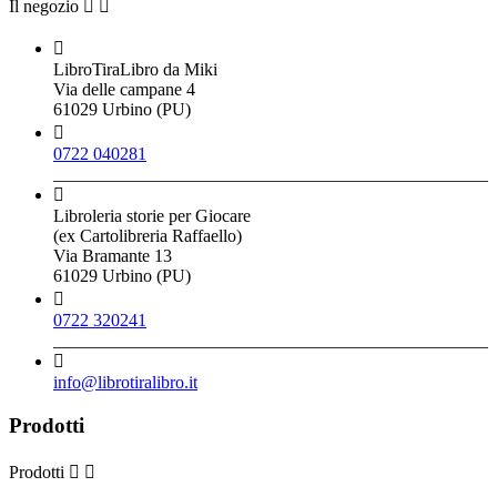
Il negozio



LibroTiraLibro da Miki
Via delle campane 4
61029 Urbino (PU)

0722 040281

Libroleria storie per Giocare
(ex Cartolibreria Raffaello)
Via Bramante 13
61029 Urbino (PU)

0722 320241

info@librotiralibro.it
Prodotti
Prodotti

