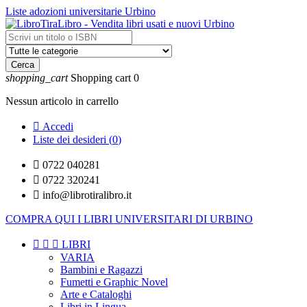
Liste adozioni universitarie Urbino
Cerca
shopping_cart
Shopping cart
0
Nessun articolo in carrello

Accedi
Liste dei desideri (
0
)

0722 040281

0722 320241

info@librotiralibro.it
COMPRA QUI I LIBRI UNIVERSITARI DI URBINO



LIBRI
VARIA
Bambini e Ragazzi
Fumetti e Graphic Novel
Arte e Cataloghi
Libri in Lingua