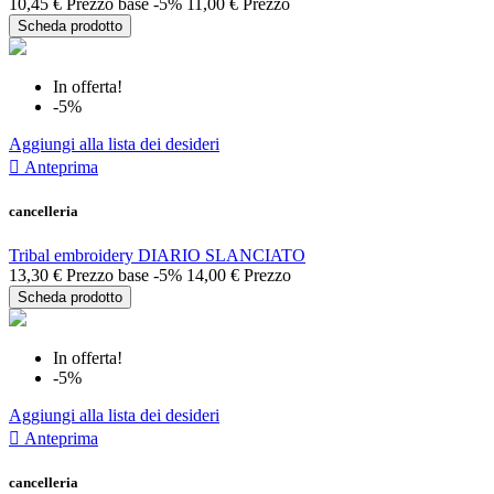
10,45 €
Prezzo base
-5%
11,00 €
Prezzo
Scheda prodotto
In offerta!
-5%
Aggiungi alla lista dei desideri

Anteprima
cancelleria
Tribal embroidery DIARIO SLANCIATO
13,30 €
Prezzo base
-5%
14,00 €
Prezzo
Scheda prodotto
In offerta!
-5%
Aggiungi alla lista dei desideri

Anteprima
cancelleria