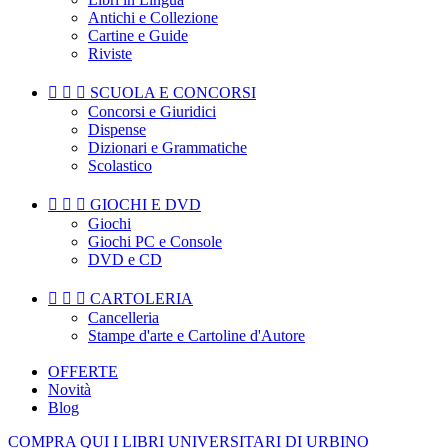
Antichi e Collezione
Cartine e Guide
Riviste



SCUOLA E CONCORSI
Concorsi e Giuridici
Dispense
Dizionari e Grammatiche
Scolastico



GIOCHI E DVD
Giochi
Giochi PC e Console
DVD e CD



CARTOLERIA
Cancelleria
Stampe d'arte e Cartoline d'Autore
OFFERTE
Novità
Blog
COMPRA QUI I LIBRI UNIVERSITARI DI URBINO