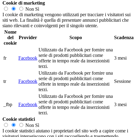
Cookie di marketing
Non
Sì
I cookie di marketing vengono utilizzati per tracciare i visitatori sui
siti web. La finalità è quella di presentare annunci pubblicitari che
siano rilevanti e coinvolgenti per il singolo utente.
Nome
del
Provider
Scopo
Scadenza
cookie
Utilizzato da Facebook per fornire una
serie di prodotti pubblicitari come
fr
Facebook
3 mesi
offerte in tempo reale da inserzionisti
terzi.
Utilizzato da Facebook per fornire una
serie di prodotti pubblicitari come
tr
Facebook
Sessione
offerte in tempo reale da inserzionisti
terzi.
Utilizzato da Facebook per fornire una
serie di prodotti pubblicitari come
_fbp
Facebook
3 mesi
offerte in tempo reale da inserzionisti
terzi.
Cookie statistici
Non
Sì
I cookie statistici aiutano i proprietari del sito web a capire come i
visitatori interagiscono con i siti raccogliendo e trasmettendo