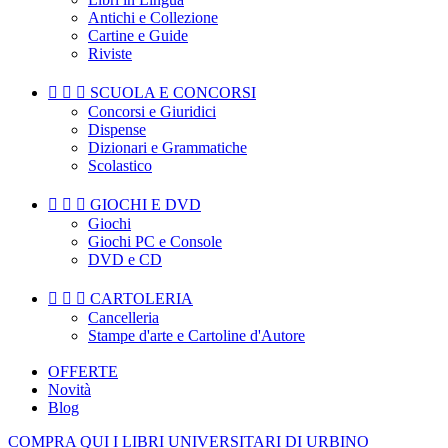
Antichi e Collezione
Cartine e Guide
Riviste



SCUOLA E CONCORSI
Concorsi e Giuridici
Dispense
Dizionari e Grammatiche
Scolastico



GIOCHI E DVD
Giochi
Giochi PC e Console
DVD e CD



CARTOLERIA
Cancelleria
Stampe d'arte e Cartoline d'Autore
OFFERTE
Novità
Blog
COMPRA QUI I LIBRI UNIVERSITARI DI URBINO