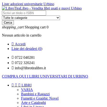
Liste adozioni universitarie Urbino
Cerca
shopping_cart
Shopping cart
0
Nessun articolo in carrello

Accedi
Liste dei desideri (
0
)

0722 040281

0722 320241

info@librotiralibro.it
COMPRA QUI I LIBRI UNIVERSITARI DI URBINO



LIBRI
VARIA
Bambini e Ragazzi
Fumetti e Graphic Novel
Arte e Cataloghi
Libri in Lingua