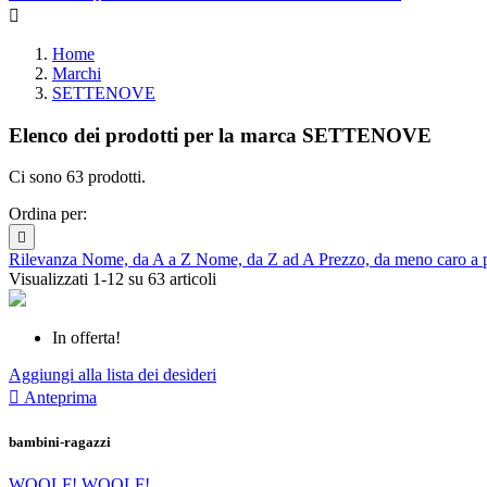

Home
Marchi
SETTENOVE
Elenco dei prodotti per la marca SETTENOVE
Ci sono 63 prodotti.
Ordina per:

Rilevanza
Nome, da A a Z
Nome, da Z ad A
Prezzo, da meno caro a 
Visualizzati 1-12 su 63 articoli
In offerta!
Aggiungi alla lista dei desideri

Anteprima
bambini-ragazzi
WOOLF! WOOLF!