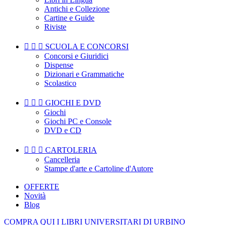
Antichi e Collezione
Cartine e Guide
Riviste



SCUOLA E CONCORSI
Concorsi e Giuridici
Dispense
Dizionari e Grammatiche
Scolastico



GIOCHI E DVD
Giochi
Giochi PC e Console
DVD e CD



CARTOLERIA
Cancelleria
Stampe d'arte e Cartoline d'Autore
OFFERTE
Novità
Blog
COMPRA QUI I LIBRI UNIVERSITARI DI URBINO