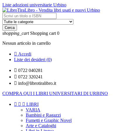
Liste adozioni universitarie Urbino
Cerca
shopping_cart
Shopping cart
0
Nessun articolo in carrello

Accedi
Liste dei desideri (
0
)

0722 040281

0722 320241

info@librotiralibro.it
COMPRA QUI I LIBRI UNIVERSITARI DI URBINO



LIBRI
VARIA
Bambini e Ragazzi
Fumetti e Graphic Novel
Arte e Cataloghi
Libri in Lingua