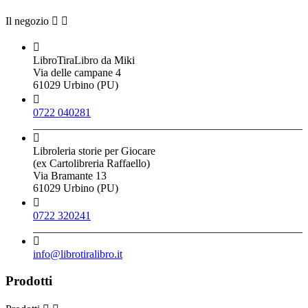
Il negozio



LibroTiraLibro da Miki
Via delle campane 4
61029 Urbino (PU)

0722 040281

Libroleria storie per Giocare
(ex Cartolibreria Raffaello)
Via Bramante 13
61029 Urbino (PU)

0722 320241

info@librotiralibro.it
Prodotti