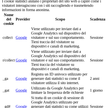
I cookie statistici aiutano i proprietari del sito web a capire come i
visitatori interagiscono con i siti raccogliendo e trasmettendo
informazioni in forma anonima.
Nome
del
Provider
Scopo
Scadenza
cookie
Viene utilizzato per inviare dati a
Google Analytics sul dispositivo del
collect
Google
visitatore e sul suo comportamento.
Sessione
Tieni traccia del visitatore su
dispositivi e canali di marketing.
Viene utilizzato per inviare dati a
Google Analytics sul dispositivo del
r/collect
Google
visitatore e sul suo comportamento.
Sessione
Tieni traccia del visitatore su
dispositivi e canali di marketing.
Registra un ID univoco utilizzato per
_ga
Google
generare dati statistici su come il
2 anni
visitatore utilizza il sito internet.
Utilizzato da Google Analytics per
_gat
Google
1 giorno
limitare la frequenza delle richieste
Si tratta di un cookie di sessione di
Google Analytics utilizzato per
_gd#
Google
generare dati statistici su come utilizzi
Sessione