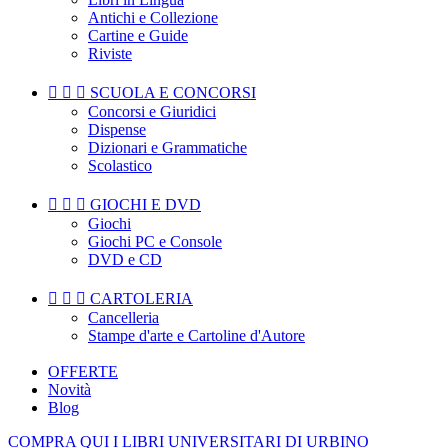
Antichi e Collezione
Cartine e Guide
Riviste



SCUOLA E CONCORSI
Concorsi e Giuridici
Dispense
Dizionari e Grammatiche
Scolastico



GIOCHI E DVD
Giochi
Giochi PC e Console
DVD e CD



CARTOLERIA
Cancelleria
Stampe d'arte e Cartoline d'Autore
OFFERTE
Novità
Blog
COMPRA QUI I LIBRI UNIVERSITARI DI URBINO