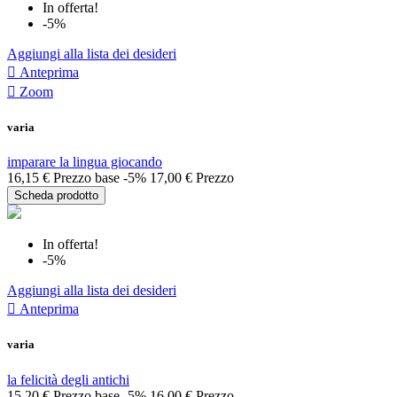
In offerta!
-5%
Aggiungi alla lista dei desideri

Anteprima

Zoom
varia
imparare la lingua giocando
16,15 €
Prezzo base
-5%
17,00 €
Prezzo
Scheda prodotto
In offerta!
-5%
Aggiungi alla lista dei desideri

Anteprima
varia
la felicità degli antichi
15,20 €
Prezzo base
-5%
16,00 €
Prezzo