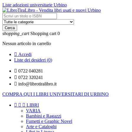
Liste adozioni universitarie Urbino
Cerca
shopping_cart
Shopping cart
0
Nessun articolo in carrello

Accedi
Liste dei desideri (
0
)

0722 040281

0722 320241

info@librotiralibro.it
COMPRA QUI I LIBRI UNIVERSITARI DI URBINO



LIBRI
VARIA
Bambini e Ragazzi
Fumetti e Graphic Novel
Arte e Cataloghi
Libri in Lingua