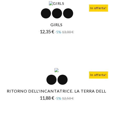
In offerta!
GIRLS
Prezzo
Prezzo
12,35 €
-5%
13,00 €
base
In offerta!
RITORNO DELL'INCANTATRICE. LA TERRA DELL
Prezzo
Prezzo
11,88 €
-5%
12,50 €
base