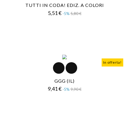
TUTTI IN CODA! EDIZ. A COLORI
Prezzo
Prezzo
5,51 €
-5%
5,80 €
base
In offerta!
GGG (IL)
Prezzo
Prezzo
9,41 €
-5%
9,90 €
base