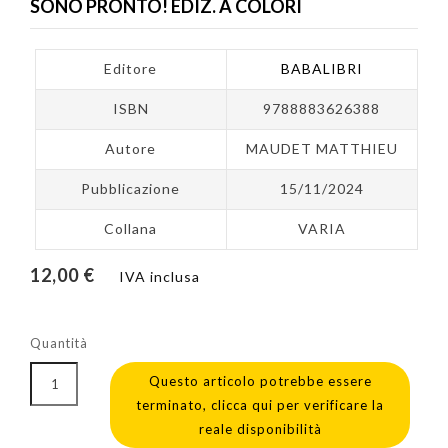
SONO PRONTO! EDIZ. A COLORI
Editore
BABALIBRI
ISBN
9788883626388
Autore
MAUDET MATTHIEU
Pubblicazione
15/11/2024
Collana
VARIA
12,00 €
IVA inclusa
Quantità
Questo articolo potrebbe essere
terminato, clicca qui per verificare la
reale disponibilità