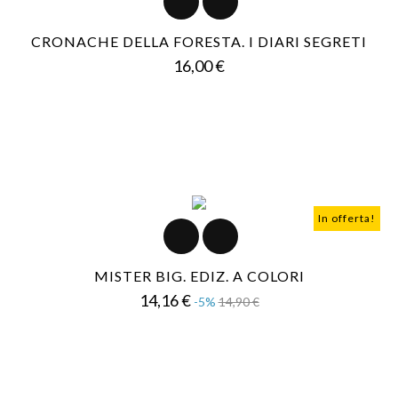
CRONACHE DELLA FORESTA. I DIARI SEGRETI
Prezzo
16,00 €
In offerta!
MISTER BIG. EDIZ. A COLORI
Prezzo
Prezzo
14,16 €
-5%
14,90 €
base