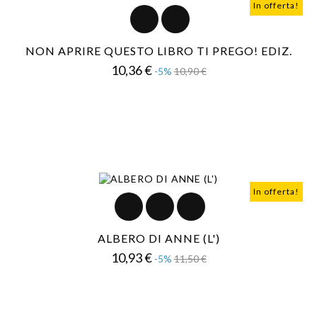
In offerta!
NON APRIRE QUESTO LIBRO TI PREGO! EDIZ.
Prezzo
Prezzo
10,36 €
-5%
10,90 €
base
In offerta!
ALBERO DI ANNE (L')
Prezzo
Prezzo
10,93 €
-5%
11,50 €
base