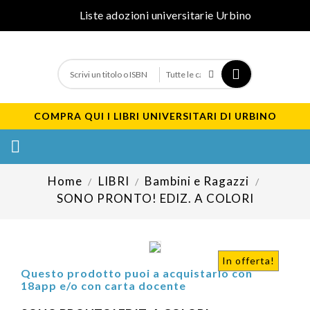
Liste adozioni universitarie Urbino
COMPRA QUI I LIBRI UNIVERSITARI DI URBINO

Home
LIBRI
Bambini e Ragazzi
SONO PRONTO! EDIZ. A COLORI
In offerta!
Questo prodotto puoi a acquistarlo con
18app e/o con carta docente