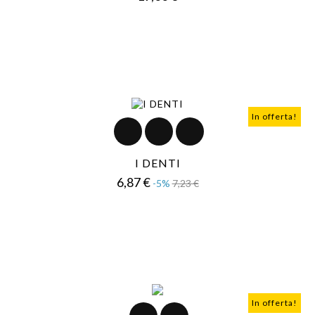
In offerta!
I DENTI
Prezzo
Prezzo
6,87 €
-5%
7,23 €
base
In offerta!