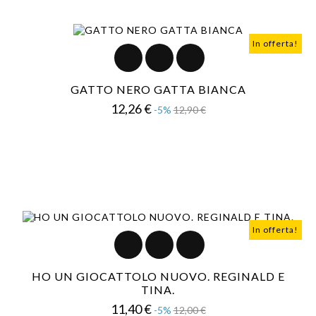
In offerta!
GATTO NERO GATTA BIANCA
Prezzo
Prezzo
12,26 €
-5%
12,90 €
base
In offerta!
HO UN GIOCATTOLO NUOVO. REGINALD E
TINA.
Prezzo
Prezzo
11,40 €
-5%
12,00 €