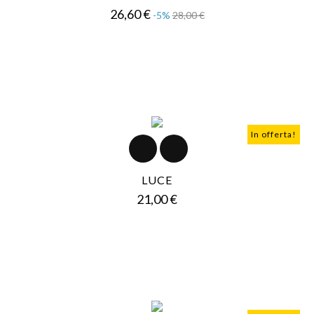
Prezzo
Prezzo
26,60 €
-5%
28,00 €
base
In offerta!
LUCE
Prezzo
21,00 €