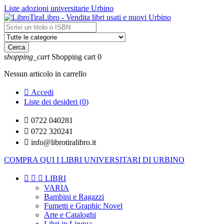
Liste adozioni universitarie Urbino
Cerca
shopping_cart
Shopping cart
0
Nessun articolo in carrello

Accedi
Liste dei desideri (
0
)

0722 040281

0722 320241

info@librotiralibro.it
COMPRA QUI I LIBRI UNIVERSITARI DI URBINO



LIBRI
VARIA
Bambini e Ragazzi
Fumetti e Graphic Novel
Arte e Cataloghi
Libri in Lingua