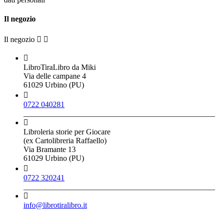
Il negozio
Il negozio



LibroTiraLibro da Miki
Via delle campane 4
61029 Urbino (PU)

0722 040281

Libroleria storie per Giocare
(ex Cartolibreria Raffaello)
Via Bramante 13
61029 Urbino (PU)

0722 320241

info@librotiralibro.it