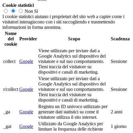
Cookie statistici
Non
Sì
I cookie statistici aiutano i proprietari del sito web a capire come i
visitatori interagiscono con i siti raccogliendo e trasmettendo
informazioni in forma anonima.
Nome
del
Provider
Scopo
Scadenza
cookie
Viene utilizzato per inviare dati a
Google Analytics sul dispositivo del
collect
Google
visitatore e sul suo comportamento.
Sessione
Tieni traccia del visitatore su
dispositivi e canali di marketing.
Viene utilizzato per inviare dati a
Google Analytics sul dispositivo del
r/collect
Google
visitatore e sul suo comportamento.
Sessione
Tieni traccia del visitatore su
dispositivi e canali di marketing.
Registra un ID univoco utilizzato per
_ga
Google
generare dati statistici su come il
2 anni
visitatore utilizza il sito internet.
Utilizzato da Google Analytics per
_gat
Google
1 giorno
limitare la frequenza delle richieste