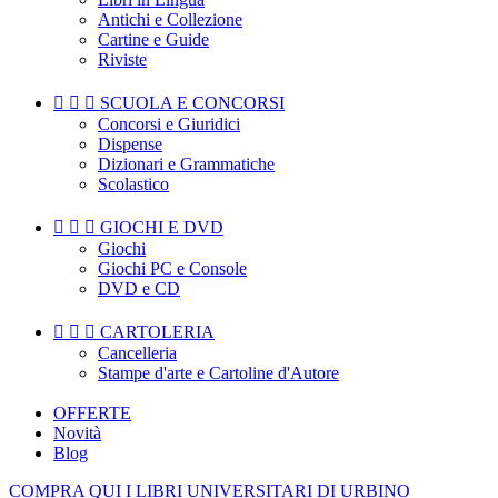
Antichi e Collezione
Cartine e Guide
Riviste



SCUOLA E CONCORSI
Concorsi e Giuridici
Dispense
Dizionari e Grammatiche
Scolastico



GIOCHI E DVD
Giochi
Giochi PC e Console
DVD e CD



CARTOLERIA
Cancelleria
Stampe d'arte e Cartoline d'Autore
OFFERTE
Novità
Blog
COMPRA QUI I LIBRI UNIVERSITARI DI URBINO