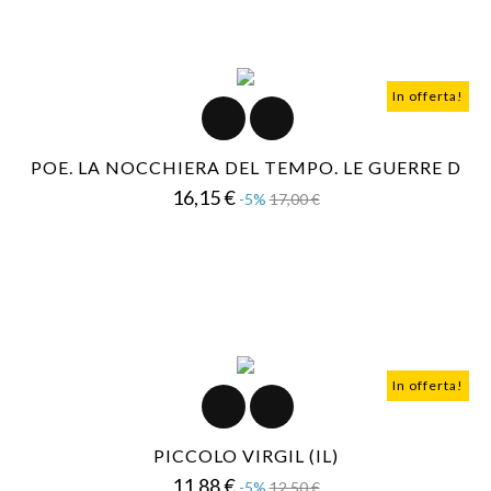
In offerta!
POE. LA NOCCHIERA DEL TEMPO. LE GUERRE D
Prezzo
Prezzo
16,15 €
-5%
17,00 €
base
In offerta!
PICCOLO VIRGIL (IL)
Prezzo
Prezzo
11,88 €
-5%
12,50 €