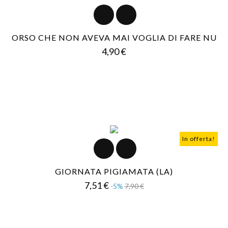
ORSO CHE NON AVEVA MAI VOGLIA DI FARE NU
Prezzo
4,90 €
In offerta!
GIORNATA PIGIAMATA (LA)
Prezzo
Prezzo
7,51 €
-5%
7,90 €
base