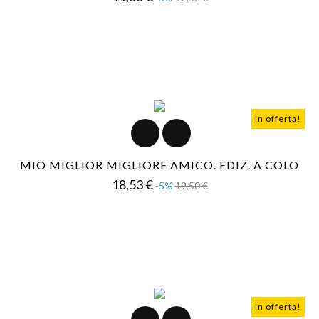
base
In offerta!
MIO MIGLIOR MIGLIORE AMICO. EDIZ. A COLO
Prezzo
Prezzo
18,53 €
-5%
19,50 €
base
In offerta!