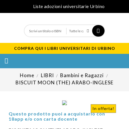
Liste adozioni universitarie Urbino
COMPRA QUI I LIBRI UNIVERSITARI DI URBINO

Home
LIBRI
Bambini e Ragazzi
BISCUIT MOON (THE) ARABO-INGLESE
In offerta!
Questo prodotto puoi a acquistarlo con
18app e/o con carta docente