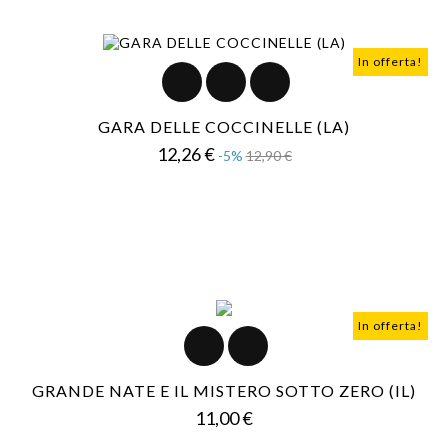
In offerta!
GARA DELLE COCCINELLE (LA)
Prezzo
Prezzo
12,26 €
-5%
12,90 €
base
In offerta!
GRANDE NATE E IL MISTERO SOTTO ZERO (IL)
Prezzo
11,00 €