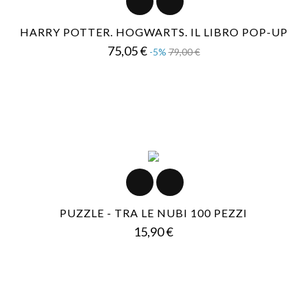
HARRY POTTER. HOGWARTS. IL LIBRO POP-UP
Prezzo
Prezzo
75,05 €
-5%
79,00 €
base
PUZZLE - TRA LE NUBI 100 PEZZI
Prezzo
15,90 €