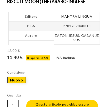
BISCUIT MOON (THE) ARABO-INGLESE
Editore
MANTRA LINGUA
ISBN
9781787848313
Autore
ZATON JESUS, GABAN JE
SUS
12,00 €
11,40 €
IVA inclusa
Risparmi il 5%
Condizione
Nuovo
Quantità
Questo articolo potrebbe essere