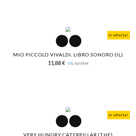
In offerta!
MIO PICCOLO VIVALDI. LIBRO SONORO (IL)
Prezzo
Prezzo
11,88 €
-5%
12,50 €
base
In offerta!
VERY HUNGRY CATERPILLAR (THE)