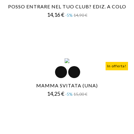
POSSO ENTRARE NEL TUO CLUB? EDIZ. A COLO
Prezzo
Prezzo
14,16 €
-5%
14,90 €
base
In offerta!
MAMMA SVITATA (UNA)
Prezzo
Prezzo
14,25 €
-5%
15,00 €
base