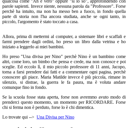
qualcosa come "Ah è vero" oppure "sì lo so", approfondendo con
parole sapienti. Invece niente, nessuna parola da "Professore". Forse
perchè ha intuito, ma non ha messo ben a fuoco, in fondo quella
parte di storia non l'ha ancora studiata, anche se ogni tanto, in
piccolo, l'argomento è stato toccato a casa.
Allora, prima di mettermi al computer, a sistemare libri e scaffali e
farmi prendere dagli ordini, ho preso un libro dalla vetrina e ho
iniziato a leggerlo ai miei bambini.
Ho preso "Una divisa per Nino" perchè Nino è un bambino come
altri, come loro, un bimbo che pensa e crede, ma non conosce e poi
sceglie. Ed eccolo lì, il mio piccolo professore di 11 anni, Jacopo,
torna a farsi prendere dai fatti e a commentare ogni pagina, perchè
conoscere gli piace. Maria Matilde invece è più piccola, rimane in
silenzio, si distrae, la guerra le fa paura, ma è voluta andare
comunque fino in fondo.
Se la scuola fosse stata aperta, forse non avremmo avuto modo di
prenderci questo momento, un momento per RICORDARE. Forse
chi si ferma non è perduto, forse lo è chi dimentica.
Lo trovate qui -->
Una Divisa per Nino