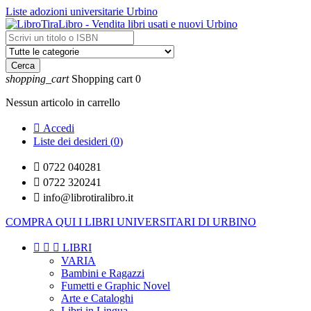
Liste adozioni universitarie Urbino
Cerca
shopping_cart
Shopping cart
0
Nessun articolo in carrello

Accedi
Liste dei desideri (
0
)

0722 040281

0722 320241

info@librotiralibro.it
COMPRA QUI I LIBRI UNIVERSITARI DI URBINO



LIBRI
VARIA
Bambini e Ragazzi
Fumetti e Graphic Novel
Arte e Cataloghi
Libri in Lingua