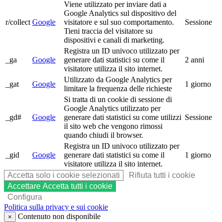
Viene utilizzato per inviare dati a
Google Analytics sul dispositivo del
r/collect
Google
visitatore e sul suo comportamento.
Sessione
Tieni traccia del visitatore su
dispositivi e canali di marketing.
Registra un ID univoco utilizzato per
_ga
Google
generare dati statistici su come il
2 anni
visitatore utilizza il sito internet.
Utilizzato da Google Analytics per
_gat
Google
1 giorno
limitare la frequenza delle richieste
Si tratta di un cookie di sessione di
Google Analytics utilizzato per
_gd#
Google
generare dati statistici su come utilizzi
Sessione
il sito web che vengono rimossi
quando chiudi il browser.
Registra un ID univoco utilizzato per
_gid
Google
generare dati statistici su come il
1 giorno
visitatore utilizza il sito internet.
Accetta solo i cookie selezionati
Rifiuta tutti i cookie
Accettare
Accetta tutti i cookie
Configura
Politica sulla privacy e sui cookie
Contenuto non disponibile
×