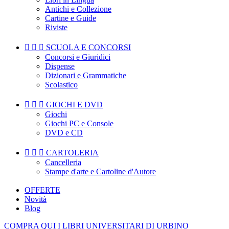
Antichi e Collezione
Cartine e Guide
Riviste



SCUOLA E CONCORSI
Concorsi e Giuridici
Dispense
Dizionari e Grammatiche
Scolastico



GIOCHI E DVD
Giochi
Giochi PC e Console
DVD e CD



CARTOLERIA
Cancelleria
Stampe d'arte e Cartoline d'Autore
OFFERTE
Novità
Blog
COMPRA QUI I LIBRI UNIVERSITARI DI URBINO