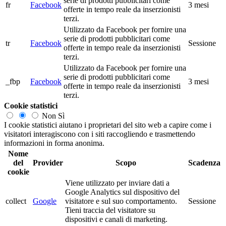
serie di prodotti pubblicitari come
fr
Facebook
3 mesi
offerte in tempo reale da inserzionisti
terzi.
Utilizzato da Facebook per fornire una
serie di prodotti pubblicitari come
tr
Facebook
Sessione
offerte in tempo reale da inserzionisti
terzi.
Utilizzato da Facebook per fornire una
serie di prodotti pubblicitari come
_fbp
Facebook
3 mesi
offerte in tempo reale da inserzionisti
terzi.
Cookie statistici
Non
Sì
I cookie statistici aiutano i proprietari del sito web a capire come i
visitatori interagiscono con i siti raccogliendo e trasmettendo
informazioni in forma anonima.
Nome
del
Provider
Scopo
Scadenza
cookie
Viene utilizzato per inviare dati a
Google Analytics sul dispositivo del
collect
Google
visitatore e sul suo comportamento.
Sessione
Tieni traccia del visitatore su
dispositivi e canali di marketing.