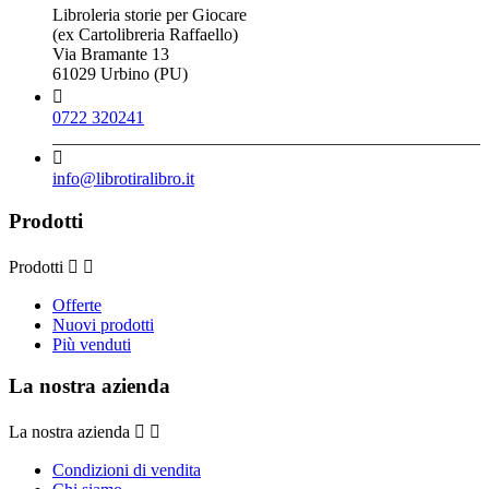
Libroleria storie per Giocare
(ex Cartolibreria Raffaello)
Via Bramante 13
61029 Urbino (PU)

0722 320241

info@librotiralibro.it
Prodotti
Prodotti


Offerte
Nuovi prodotti
Più venduti
La nostra azienda
La nostra azienda


Condizioni di vendita