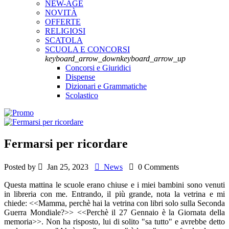
NEW-AGE
NOVITÀ
OFFERTE
RELIGIOSI
SCATOLA
SCUOLA E CONCORSI
keyboard_arrow_down
keyboard_arrow_up
Concorsi e Giuridici
Dispense
Dizionari e Grammatiche
Scolastico
Fermarsi per ricordare
Posted by

Jan 25, 2023

News

0 Comments
Questa mattina le scuole erano chiuse e i miei bambini sono venuti
in libreria con me. Entrando, il più grande, nota la vetrina e mi
chiede: <<Mamma, perchè hai la vetrina con libri solo sulla Seconda
Guerra Mondiale?>> <<Perchè il 27 Gennaio è la Giornata della
memoria>>. Non ha risposto, lui di solito "sa tutto" e avrebbe detto